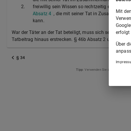
2.
freiwillig sein Wissen so rechtzeitig einer Dien
Mit de
Absatz 4
, die mit seiner Tat in Zusammenhan
Verwen
kann.
Google
erfolgt
War der Täter an der Tat beteiligt, muss sich sein Beit
Tatbeitrag hinaus erstrecken. § 46b Absatz 2 und 3 des 
Über d
anpass
§ 34
Impress
Tipp
: Verwenden Sie die Pfeiltasten