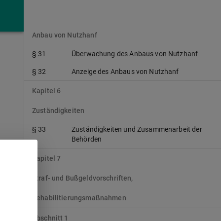
Kapitel 5
Anbau von Nutzhanf
§ 31
Überwachung des Anbaus von Nutzhanf
§ 32
Anzeige des Anbaus von Nutzhanf
Kapitel 6
Zuständigkeiten
§ 33
Zuständigkeiten und Zusammenarbeit der
Behörden
Kapitel 7
Straf- und Bußgeldvorschriften,
Rehabilitierungsmaßnahmen
,
Abschnitt 1