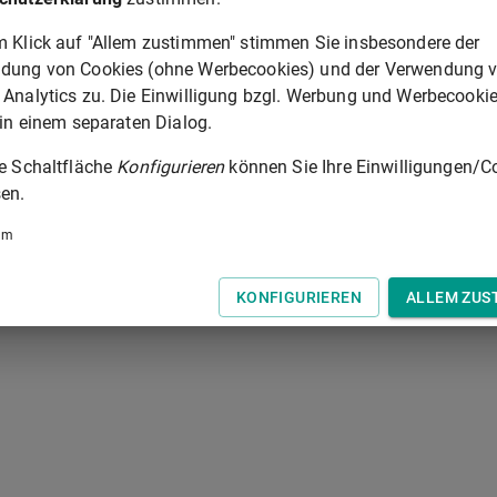
ststelle offenbart, dass eine Straftat nach
§ 34 Absatz 3 oder
m Klick auf "Allem zustimmen" stimmen Sie insbesondere der
g steht und von deren Planung er weiß, noch verhindert werden
dung von Cookies (ohne Werbecookies) und der Verwendung 
 Analytics zu. Die Einwilligung bzgl. Werbung und Werbecooki
 in einem separaten Dialog.
rag zur Aufklärung nach Satz 1 Nummer 1 über den eigenen
Strafgesetzbuches gilt entsprechend.
ie Schaltfläche
Konfigurieren
können Sie Ihre Einwilligungen/C
en.
§ 35A
um
 der Tastatur zur Navigation zwischen Normen.
KONFIGURIEREN
ALLEM ZUS