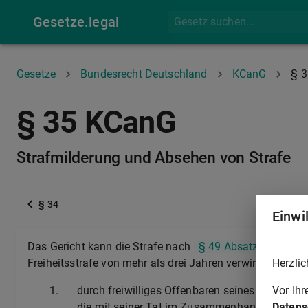
Gesetze.legal
Gesetze
Bundesrecht Deutschland
KCanG
§ 3
§ 35 KCanG
Strafmilderung und Absehen von Strafe
§ 34
Einwi
Das Gericht kann die Strafe nach
§ 49 Absatz 1
des
S
Herzlic
Freiheitsstrafe von mehr als drei Jahren verwirkt hat, vo
Vor Ih
1.
durch freiwilliges Offenbaren seines Wissens 
Datens
die mit seiner Tat im Zusammenhang steht, au