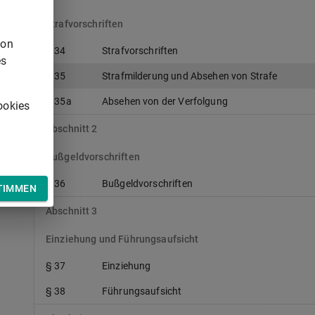
Strafvorschriften
von
§ 34
Strafvorschriften
es
§ 35
Strafmilderung und Absehen von Strafe
§ 35a
Absehen von der Verfolgung
ookies
Abschnitt 2
Bußgeldvorschriften
§ 36
Bußgeldvorschriften
TIMMEN
Abschnitt 3
Einziehung und Führungsaufsicht
§ 37
Einziehung
§ 38
Führungsaufsicht