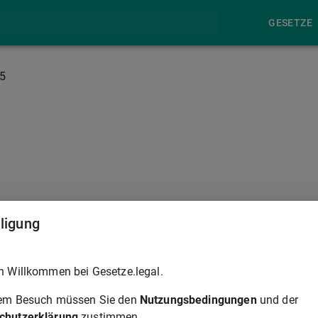
GESETZE
5
§ 35A
lligung
trafgesetzbuches
mildern oder, wenn der Täter keine
h Willkommen bei Gesetze.legal.
n der Strafe absehen, wenn der Täter
rem Besuch müssen Sie den
Nutzungsbedingungen
und der
wesentlich dazu beigetragen hat, dass eine Straftat nach
§ 34
chutzerklärung
zustimmen.
fgedeckt werden konnte, oder