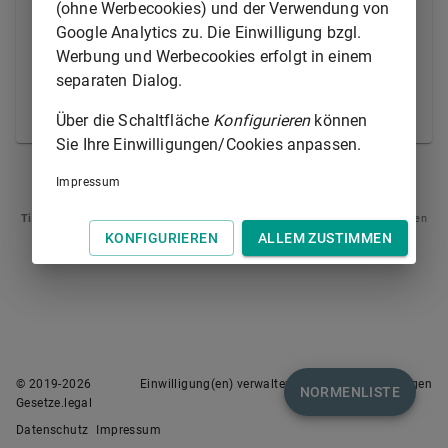
gehören. Im Übrigen gilt § 1362 Abs. 1 Satz 2 und 3
(ohne Werbecookies) und der Verwendung von
und Abs. 2 des Bürgerlichen Gesetzbuchs
Google Analytics zu. Die Einwilligung bzgl.
entsprechend.
Werbung und Werbecookies erfolgt in einem
separaten Dialog.
(2)
§ 1357
des
Bürgerlichen Gesetzbuchs
gilt
entsprechend.
Über die Schaltfläche
Konfigurieren
können
Sie Ihre Einwilligungen/Cookies anpassen.
§ 7
§ 9
Impressum
Tipp
: Swipen Sie auf dem Bildschirm links oder rechts zur Navigation zwischen
Normen.
KONFIGURIEREN
ALLEM ZUSTIMMEN
© 2019-
2026
Einwilligung(en) verwalten
Nutzungsbedingungen
NORMENLISTE
Gesetze.legal
Datenschutz
Impressum