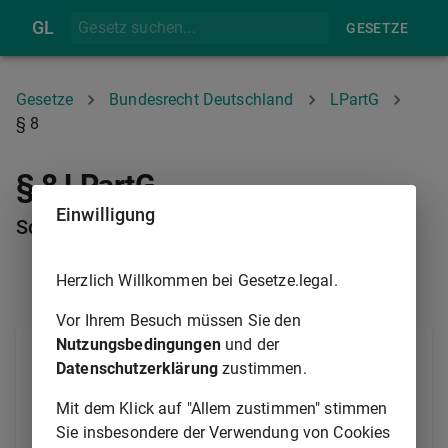
GL
GESETZE
Gesetze
Bundesrecht Deutschland
LPartG
§ 8
§ 8 LPartG
Einwilligung
Sonstige vermögensrechtliche Wirkungen
Herzlich Willkommen bei Gesetze.legal.
§ 7
§ 9
Vor Ihrem Besuch müssen Sie den
Nutzungsbedingungen
und der
(1) Zugunsten der Gläubiger eines der Lebenspartner
Datenschutzerklärung
zustimmen.
wird vermutet, dass die im Besitz eines
Lebenspartners oder beider Lebenspartner
Mit dem Klick auf "Allem zustimmen" stimmen
befindlichen beweglichen Sachen dem Schuldner
Sie insbesondere der Verwendung von Cookies