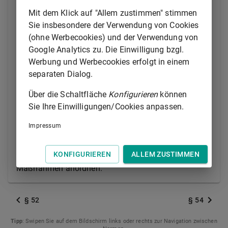
Verdunkelung der Sache zu verhüten. Sie haben bei
Mit dem Klick auf "Allem zustimmen" stimmen
der Erforschung von Ordnungswidrigkeiten, soweit
Sie insbesondere der Verwendung von Cookies
dieses Gesetz nichts anderes bestimmt, dieselben
(ohne Werbecookies) und der Verwendung von
Rechte und Pflichten wie bei der Verfolgung von
Google Analytics zu. Die Einwilligung bzgl.
Straftaten. Ihre Akten übersenden sie unverzüglich
Werbung und Werbecookies erfolgt in einem
der Verwaltungsbehörde, in den Fällen des
separaten Dialog.
Zusammenhangs (
§ 42
) der Staatsanwaltschaft.
Über die Schaltfläche
Konfigurieren
können
(2) Die Beamten des Polizeidienstes, die zu
Sie Ihre Einwilligungen/Cookies anpassen.
Ermittlungspersonen der Staatsanwaltschaft bestellt
sind (
§ 152
des
Gerichtsverfassungsgesetzes
),
Impressum
können nach den für sie geltenden Vorschriften der
Strafprozeßordnung Beschlagnahmen,
KONFIGURIEREN
ALLEM ZUSTIMMEN
Durchsuchungen, Untersuchungen und sonstige
Maßnahmen anordnen.
§ 52
§ 54
Tipp
: Swipen Sie auf dem Bildschirm links oder rechts zur Navigation zwischen