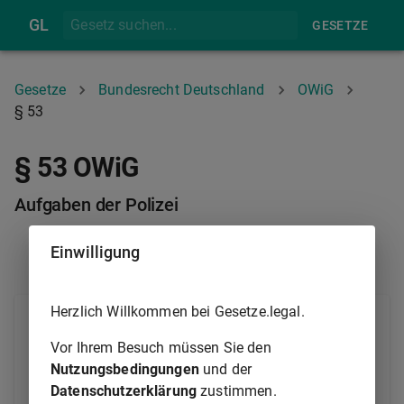
GL
GESETZE
Gesetze
Bundesrecht Deutschland
OWiG
§ 53
§ 53 OWiG
Aufgaben der Polizei
Einwilligung
§ 52
§ 54
Herzlich Willkommen bei Gesetze.legal.
(1) Die Behörden und Beamten des Polizeidienstes
haben nach pflichtgemäßem Ermessen
Vor Ihrem Besuch müssen Sie den
Ordnungswidrigkeiten zu erforschen und dabei alle
Nutzungsbedingungen
und der
unaufschiebbaren Anordnungen zu treffen, um die
Datenschutzerklärung
zustimmen.