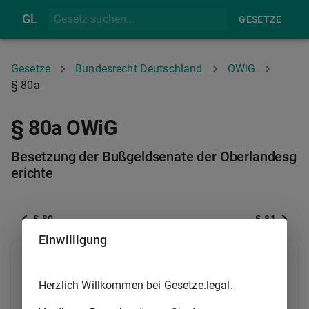
GL
GESETZE
Gesetze
Bundesrecht Deutschland
OWiG
§ 80a
§ 80a OWiG
Besetzung der Bußgeldsenate der Oberlandesg
erichte
§ 80
§ 81
Einwilligung
(1) Die Bußgeldsenate der Oberlandesgerichte sind
mit einem Richter besetzt, soweit nichts anderes
Herzlich Willkommen bei Gesetze.legal.
bestimmt ist.