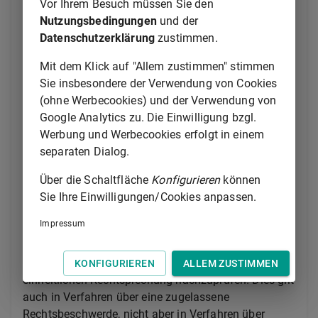
Vor Ihrem Besuch müssen Sie den
(2) Die Bußgeldsenate der Oberlandesgerichte sind
Nutzungsbedingungen
und der
mit drei Richtern einschließlich des Vorsitzenden
Datenschutzerklärung
zustimmen.
besetzt in Verfahren über Rechtsbeschwerden in den
in
§ 79 Abs. 1 Satz 1
bezeichneten Fällen, wenn
Mit dem Klick auf "Allem zustimmen" stimmen
eine Geldbuße von mehr als fünftausend Euro oder
Sie insbesondere der Verwendung von Cookies
eine Nebenfolge vermögensrechtlicher Art im Wert
(ohne Werbecookies) und der Verwendung von
von mehr als fünftausend Euro festgesetzt oder
Google Analytics zu. Die Einwilligung bzgl.
beantragt worden ist. Der Wert einer Geldbuße und
Werbung und Werbecookies erfolgt in einem
der Wert einer vermögensrechtlichen Nebenfolge
separaten Dialog.
werden gegebenenfalls zusammengerechnet.
Über die Schaltfläche
Konfigurieren
können
(3) In den in Absatz 1 bezeichneten Fällen überträgt
Sie Ihre Einwilligungen/Cookies anpassen.
der Richter die Sache dem Bußgeldsenat in der
Impressum
Besetzung mit drei Richtern, wenn es geboten ist, das
Urteil oder den Beschluss nach
§ 72
zur
Fortbildung des Rechts oder zur Sicherung einer
KONFIGURIEREN
ALLEM ZUSTIMMEN
einheitlichen Rechtsprechung nachzuprüfen. Dies gilt
auch in Verfahren über eine zugelassene
Rechtsbeschwerde, nicht aber in Verfahren über