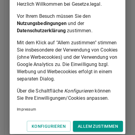
(2) Wird der Antrag nicht weitergeleitet, stellt der
Herzlich Willkommen bei Gesetze.legal.
Rehabilitationsträger den Rehabilitationsbedarf
anhand der Instrumente zur Bedarfsermittlung nach
Vor Ihrem Besuch müssen Sie den
§ 13
unverzüglich und umfassend fest und
Nutzungsbedingungen
und der
erbringt die Leistungen (leistender
Datenschutzerklärung
zustimmen.
Rehabilitationsträger). Muss für diese Feststellung
Mit dem Klick auf "Allem zustimmen" stimmen
kein Gutachten eingeholt werden, entscheidet der
Sie insbesondere der Verwendung von Cookies
leistende Rehabilitationsträger innerhalb von drei
(ohne Werbecookies) und der Verwendung von
Wochen nach Antragseingang. Ist für die Feststellung
Google Analytics zu. Die Einwilligung bzgl.
des Rehabilitationsbedarfs ein Gutachten
Werbung und Werbecookies erfolgt in einem
erforderlich, wird die Entscheidung innerhalb von
separaten Dialog.
zwei Wochen nach Vorliegen des Gutachtens
getroffen. Wird der Antrag weitergeleitet, gelten die
Über die Schaltfläche
Konfigurieren
können
Sätze 1 bis 3 für den Rehabilitationsträger, an den
Sie Ihre Einwilligungen/Cookies anpassen.
der Antrag weitergeleitet worden ist, entsprechend;
die Frist beginnt mit dem Antragseingang bei diesem
Impressum
Rehabilitationsträger. In den Fällen der Anforderung
einer gutachterlichen Stellungnahme bei der
KONFIGURIEREN
ALLEM ZUSTIMMEN
Bundesagentur für Arbeit nach
§ 54
gilt Satz 3