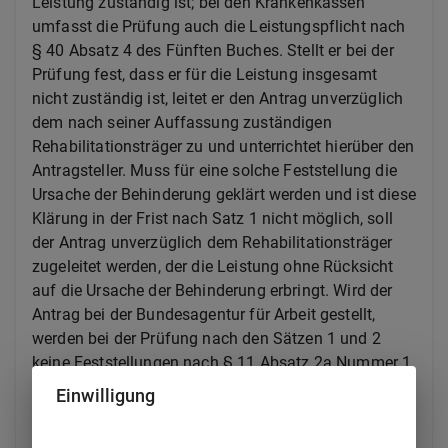
Leistung zuständig ist; bei den Krankenkassen
umfasst die Prüfung auch die Leistungspflicht nach
§ 40 Absatz 4 des Fünften Buches. Stellt er bei der
Prüfung fest, dass er für die Leistung insgesamt
nicht zuständig ist, leitet er den Antrag unverzüglich
dem nach seiner Auffassung zuständigen
Rehabilitationsträger zu und unterrichtet hierüber den
Antragsteller. Muss für eine solche Feststellung die
Ursache der Behinderung geklärt werden und ist diese
Klärung in der Frist nach Satz 1 nicht möglich, soll
der Antrag unverzüglich dem Rehabilitationsträger
zugeleitet werden, der die Leistung ohne Rücksicht
auf die Ursache der Behinderung erbringt. Wird der
Antrag bei der Bundesagentur für Arbeit gestellt,
werden bei der Prüfung nach den Sätzen 1 und 2
keine Feststellungen nach § 11 Absatz 2a Nummer 1
des Sechsten Buches und § 22 Absatz 2 des Dritten
Einwilligung
Buches getroffen.