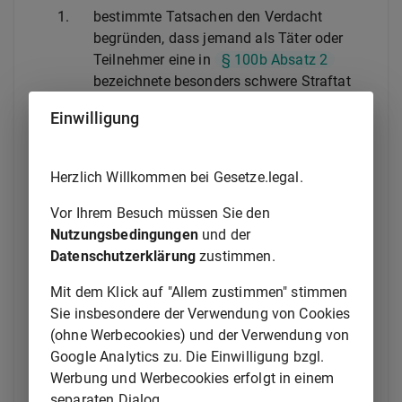
1.
bestimmte Tatsachen den Verdacht
begründen, dass jemand als Täter oder
Teilnehmer eine in
§ 100b Absatz 2
bezeichnete besonders schwere Straftat
begangen oder in Fällen, in denen der
Einwilligung
Versuch strafbar ist, zu begehen versucht
hat,
2.
die Tat auch im Einzelfall besonders
Herzlich Willkommen bei Gesetze.legal.
schwer wiegt,
3.
auf Grund tatsächlicher Anhaltspunkte
Vor Ihrem Besuch müssen Sie den
anzunehmen ist, dass durch die
Nutzungsbedingungen
und der
Überwachung Äußerungen des
Datenschutzerklärung
zustimmen.
Beschuldigten erfasst werden, die für die
Mit dem Klick auf "Allem zustimmen" stimmen
Erforschung des Sachverhalts oder die
Sie insbesondere der Verwendung von Cookies
Ermittlung des Aufenthaltsortes eines
(ohne Werbecookies) und der Verwendung von
Mitbeschuldigten von Bedeutung sind, und
Google Analytics zu. Die Einwilligung bzgl.
4.
die Erforschung des Sachverhalts oder die
Werbung und Werbecookies erfolgt in einem
Ermittlung des Aufenthaltsortes eines
separaten Dialog.