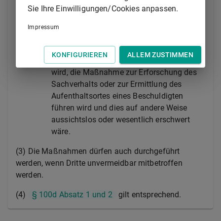
erschwert wäre,
Sie Ihre Einwilligungen/Cookies anpassen.
2.
Maßnahmen nach Absatz 1 Nr. 2 nur
zulässig, wenn auf Grund bestimmter
Impressum
Tatsachen anzunehmen ist, dass sie mit
einem Beschuldigten in Verbindung stehen
KONFIGURIEREN
ALLEM ZUSTIMMEN
oder eine solche Verbindung hergestellt
wird, die Maßnahme zur Erforschung des
Sachverhalts oder zur Ermittlung des
Aufenthaltsortes eines Beschuldigten
führen wird und dies auf andere Weise
aussichtslos oder wesentlich erschwert
wäre.
(3) Die Maßnahmen dürfen auch durchgeführt
werden, wenn Dritte unvermeidbar mitbetroffen
werden.
(4)
§ 100d Absatz 1 und 2
gilt entsprechend.