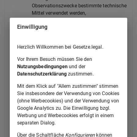
Observationszwecke bestimmte technische
Mittel verwendet werden,
wenn die Erforschung des Sachverhalts oder die
Einwilligung
Ermittlung des Aufenthaltsortes eines Beschuldigten
auf andere Weise weniger erfolgversprechend oder
Herzlich Willkommen bei Gesetze.legal.
erschwert wäre. Eine Maßnahme nach Satz 1 Nr. 2 ist
nur zulässig, wenn Gegenstand der Untersuchung
Vor Ihrem Besuch müssen Sie den
eine Straftat von erheblicher Bedeutung ist.
Nutzungsbedingungen
und der
Datenschutzerklärung
zustimmen.
(2) Die Maßnahmen dürfen sich nur gegen einen
Beschuldigten richten. Gegen andere Personen sind
Mit dem Klick auf "Allem zustimmen" stimmen
Sie insbesondere der Verwendung von Cookies
1.
Maßnahmen nach Absatz 1 Nr. 1 nur
(ohne Werbecookies) und der Verwendung von
zulässig, wenn die Erforschung des
Google Analytics zu. Die Einwilligung bzgl.
Sachverhalts oder die Ermittlung des
Werbung und Werbecookies erfolgt in einem
Aufenthaltsortes eines Beschuldigten auf
separaten Dialog.
andere Weise erheblich weniger
erfolgversprechend oder wesentlich
Über die Schaltfläche
Konfigurieren
können