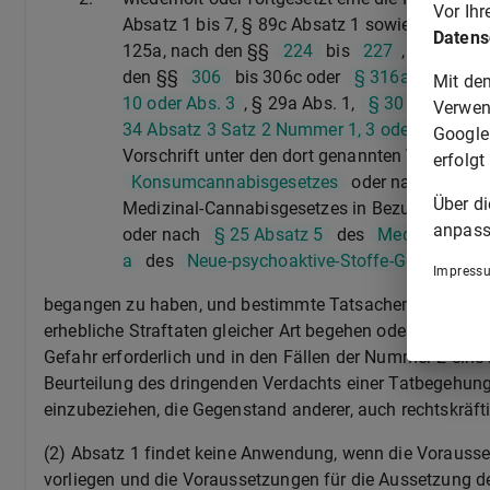
Vor Ih
Absatz 1 bis 7, § 89c Absatz 1 sowie Absatz 3
Datens
125a, nach den §§
224
bis
227
, nach den
den §§
306
bis 306c oder
§ 316a
des
St
Mit de
10 oder Abs. 3
, § 29a Abs. 1,
§ 30 Abs. 1
, 
Verwen
34 Absatz 3 Satz 2 Nummer 1, 3 oder Nummer
Google
Vorschrift unter den dort genannten Vorausse
erfolgt
Konsumcannabisgesetzes
oder nach einer i
Über d
Medizinal-Cannabisgesetzes in Bezug genomme
anpass
oder nach
§ 25 Absatz 5
des
Medizinal-Ca
a
des
Neue-psychoaktive-Stoffe-Gesetzes
Impress
begangen zu haben, und bestimmte Tatsachen die Gefahr 
erhebliche Straftaten gleicher Art begehen oder die Stra
Gefahr erforderlich und in den Fällen der Nummer 2 eine F
Beurteilung des dringenden Verdachts einer Tatbegehun
einzubeziehen, die Gegenstand anderer, auch rechtskräft
(2) Absatz 1 findet keine Anwendung, wenn die Vorausse
vorliegen und die Voraussetzungen für die Aussetzung d