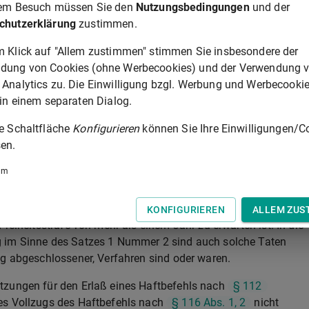
rem Besuch müssen Sie den
Nutzungsbedingungen
und der
 und 4, wenn es sich um eine Tat nach Absatz 1 handelt, nach 
chutzerklärung
zustimmen.
 §§
243
,
244
,
249
bis
255
,
260
, nach
§ 263
, nach
rafgesetzbuches
oder nach
§ 29 Absatz 1 Satz 1 Nummer 1,
m Klick auf "Allem zustimmen" stimmen Sie insbesondere der
§ 30a Abs. 1 des Betäubungsmittelgesetzes oder nach einer in
dung von Cookies (ohne Werbecookies) und der Verwendung 
 4
des Konsumcannabisgesetzes in Bezug genommenen
 Analytics zu. Die Einwilligung bzgl. Werbung und Werbecooki
tzungen oder nach
§ 34 Absatz 4
des
 in einem separaten Dialog.
n
§ 25 Absatz 4 Satz 2 Nummer 1, 3 oder Nummer 4
des
ie Schaltfläche
Konfigurieren
können Sie Ihre Einwilligungen/C
nen Vorschrift unter den dort genannten Voraussetzungen
en.
nnabisgesetzes
oder nach
§ 4 Absatz 3 Nummer 1 Buchstab
um
begründen, daß er vor rechtskräftiger Aburteilung weitere
ftat fortsetzen werde, die Haft zur Abwendung der drohenden
KONFIGURIEREN
ALLEM ZUS
reiheitsstrafe von mehr als einem Jahr zu erwarten ist. In die
g im Sinne des Satzes 1 Nummer 2 sind auch solche Taten
ig abgeschlossener, Verfahren sind oder waren.
tzungen für den Erlaß eines Haftbefehls nach
§ 112
es Vollzugs des Haftbefehls nach
§ 116 Abs. 1, 2
nicht