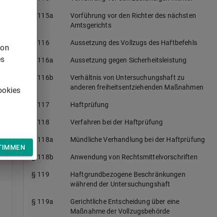
§
§ 115a
Vorführung vor den Richter des nächsten
Amtsgerichts
§ 116
Aussetzung des Vollzugs des Haftbefehls
§
von
es
§ 116a
Aussetzung gegen Sicherheitsleistung
§ 116b
Verhältnis von Untersuchungshaft zu
anderen freiheitsentziehenden Maßnahmen
ookies
e
§ 117
Haftprüfung
§ 118
Verfahren bei der Haftprüfung
§ 118a
Mündliche Verhandlung bei der Haftprüfung
TIMMEN
§ 118b
Anwendung von Rechtsmittelvorschriften
§ 119
Haftgrundbezogene Beschränkungen
während der Untersuchungshaft
§ 119a
Gerichtliche Entscheidung über eine
Maßnahme der Vollzugsbehörde