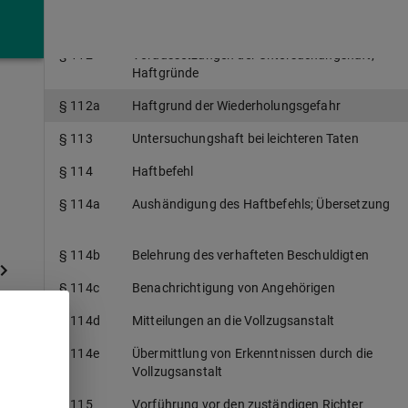
Verhaftung und vorläufige Festnahme
§ 112
Voraussetzungen der Untersuchungshaft;
Haftgründe
§ 112a
Haftgrund der Wiederholungsgefahr
§ 113
Untersuchungshaft bei leichteren Taten
§ 114
Haftbefehl
§ 114a
Aushändigung des Haftbefehls; Übersetzung
§ 114b
Belehrung des verhafteten Beschuldigten
§ 114c
Benachrichtigung von Angehörigen
§ 114d
Mitteilungen an die Vollzugsanstalt
§ 114e
Übermittlung von Erkenntnissen durch die
Vollzugsanstalt
§ 115
Vorführung vor den zuständigen Richter