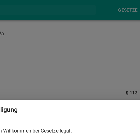
GESETZE
2a
§ 113
lligung
ingend verdächtig ist,
is 176d,
177
, 178, 184b Absatz 2 oder nach
§ 238 Abs. 2
h Willkommen bei Gesetze.legal.
dnung schwerwiegend beeinträchtigende Straftat nach § 89a