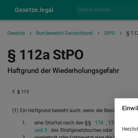
Gesetze.legal
Gesetze
Bundesrecht Deutschland
StPO
§ 11
§ 112a StPO
Haftgrund der Wiederholungsgefahr
§ 112
Einwi
(1) Ein Haftgrund besteht auch, wenn der Beschuldigte dr
1.
eine Straftat nach den §§
174
, 174a,
176
b
Herzlic
und 3
des Strafgesetzbuches oder
2.
wiederholt oder fortgesetzt eine die Rechtsor