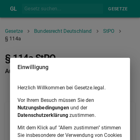
GL
GESETZE
Gesetze
Bundesrecht Deutschland
StPO
§ 114a
§ 114a StPO
Einwilligung
Aushändigung des Haftbefehls; Übersetzung
Herzlich Willkommen bei Gesetze.legal.
§ 114
§ 114B
Vor Ihrem Besuch müssen Sie den
Nutzungsbedingungen
und der
Dem Beschuldigten ist bei der Verhaftung eine
Datenschutzerklärung
zustimmen.
Abschrift des Haftbefehls auszuhändigen; beherrscht
er die deutsche Sprache nicht hinreichend, erhält er
Mit dem Klick auf "Allem zustimmen" stimmen
zudem eine Übersetzung in einer für ihn
Sie insbesondere der Verwendung von Cookies