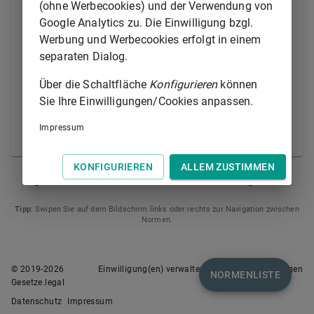
verständlichen Sprache. Ist die Aushändigung einer
(ohne Werbecookies) und der Verwendung von
Abschrift und einer etwaigen Übersetzung nicht
Google Analytics zu. Die Einwilligung bzgl.
möglich, ist ihm unverzüglich in einer für ihn
Werbung und Werbecookies erfolgt in einem
verständlichen Sprache mitzuteilen, welches die
separaten Dialog.
Gründe für die Verhaftung sind und welche
Über die Schaltfläche
Konfigurieren
können
Beschuldigungen gegen ihn erhoben werden. In
Sie Ihre Einwilligungen/Cookies anpassen.
diesem Fall ist die Aushändigung der Abschrift des
Haftbefehls sowie einer etwaigen Übersetzung
Impressum
unverzüglich nachzuholen.
KONFIGURIEREN
ALLEM ZUSTIMMEN
§ 114
§ 114B
Tipp
: Swipen Sie auf dem Bildschirm links oder rechts zur Navigation zwischen
Normen.
© 2019-
2026
Einwilligung(en) verwalten
Nutzungsbedingungen
NORMENLISTE
Gesetze.legal
Datenschutz
Impressum