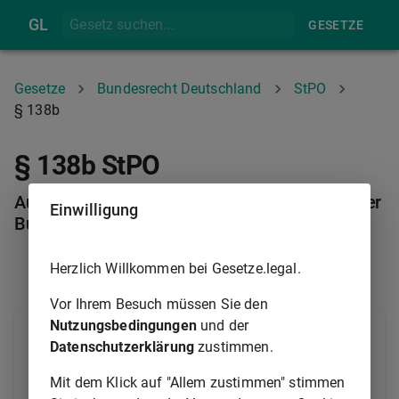
GL
GESETZE
Gesetze
Bundesrecht Deutschland
StPO
§ 138b
§ 138b StPO
Ausschließung bei Gefahr für die Sicherheit der
Einwilligung
Bundesrepublik Deutschland
Herzlich Willkommen bei Gesetze.legal.
§ 138A
§ 138C
Vor Ihrem Besuch müssen Sie den
Nutzungsbedingungen
und der
Von der Mitwirkung in einem Verfahren, das eine der
Datenschutzerklärung
zustimmen.
in §
74a Abs. 1 Nr. 3
und §
120 Abs. 1 Nr. 3
des
Gerichtsverfassungsgesetzes
genannten
Mit dem Klick auf "Allem zustimmen" stimmen