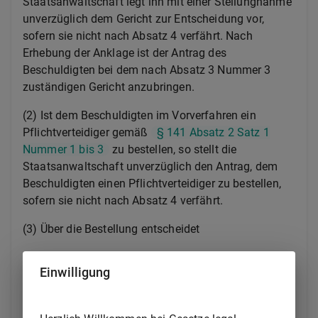
Staatsanwaltschaft legt ihn mit einer Stellungnahme
unverzüglich dem Gericht zur Entscheidung vor,
sofern sie nicht nach Absatz 4 verfährt. Nach
Erhebung der Anklage ist der Antrag des
Beschuldigten bei dem nach Absatz 3 Nummer 3
zuständigen Gericht anzubringen.
(2) Ist dem Beschuldigten im Vorverfahren ein
Pflichtverteidiger gemäß
§ 141 Absatz 2 Satz 1
Nummer 1 bis 3
zu bestellen, so stellt die
Staatsanwaltschaft unverzüglich den Antrag, dem
Beschuldigten einen Pflichtverteidiger zu bestellen,
sofern sie nicht nach Absatz 4 verfährt.
(3) Über die Bestellung entscheidet
1.
das Amtsgericht, in dessen Bezirk die
Einwilligung
Staatsanwaltschaft oder ihre zuständige
Zweigstelle ihren Sitz hat, oder das nach
§ 162 Absatz 1 Satz 3
zuständige