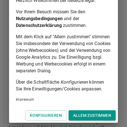
Herzlich Willkommen bei Gesetze.legal.
Gericht;
2.
in den Fällen des
§ 140 Absatz 1 Nummer
Vor Ihrem Besuch müssen Sie den
4
das Gericht, dem der Beschuldigte
Nutzungsbedingungen
und der
vorzuführen ist;
Datenschutzerklärung
zustimmen.
3.
nach Erhebung der Anklage der
Mit dem Klick auf "Allem zustimmen" stimmen
Vorsitzende des Gerichts, bei dem das
Sie insbesondere der Verwendung von Cookies
Verfahren anhängig ist.
(ohne Werbecookies) und der Verwendung von
(4) Bei besonderer Eilbedürftigkeit kann auch die
Google Analytics zu. Die Einwilligung bzgl.
Staatsanwaltschaft über die Bestellung entscheiden.
Werbung und Werbecookies erfolgt in einem
Sie beantragt unverzüglich, spätestens innerhalb
separaten Dialog.
einer Woche nach ihrer Entscheidung, die gerichtliche
Über die Schaltfläche
Konfigurieren
können
Bestätigung der Bestellung oder der Ablehnung des
Sie Ihre Einwilligungen/Cookies anpassen.
Antrags des Beschuldigten. Der Beschuldigte kann
jederzeit die gerichtliche Entscheidung beantragen.
Impressum
(5) Vor der Bestellung eines Pflichtverteidigers ist
dem Beschuldigten Gelegenheit zu geben, innerhalb
KONFIGURIEREN
ALLEM ZUSTIMMEN
einer zu bestimmenden Frist einen Verteidiger zu