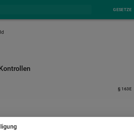
GESETZE
3d
Kontrollen
§ 163E
er
lligung
ezeichneten Straftaten