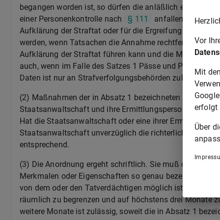
begangen worden ist, so dürfen die anläßlich einer grenz
einer Personenkontrolle nach
§ 111
anfallenden Daten 
Herzlic
Aufklärung der Straftat oder für die Ergreifung des Tät
Vor Ih
werden, wenn Tatsachen die Annahme rechtfertigen, daß 
Datens
Aufklärung der Straftat führen kann und die Maßnahme ni
auch, wenn im Falle des Satzes 1 Pässe und Personalau
Mit de
Daten ist nur an Strafverfolgungsbehörden zulässig.
Verwen
Google
(2) Maßnahmen der in Absatz 1 bezeichneten Art dürfen n
erfolgt
Staatsanwaltschaft und ihre Ermittlungspersonen (
§ 15
Hat die Staatsanwaltschaft oder eine ihrer Ermittlungsp
Über d
Staatsanwaltschaft unverzüglich die richterliche Bestät
anpass
entsprechend.
Impress
(3) Die Anordnung ergeht schriftlich. Sie muß die Perso
Merkmalen oder Eigenschaften so genau bezeichnen, wie
von dem oder den Tatverdächtigen möglich ist. Art und 
räumlich zu begrenzen und auf höchstens drei Monate zu 
weitere Monate ist zulässig, soweit die in Absatz 1 bez