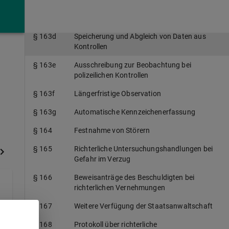
§ 163c
Freiheitsentziehung zur
Identitätsfeststellung
§ 163d
Speicherung und Abgleich von Daten aus
Kontrollen
§ 163e
Ausschreibung zur Beobachtung bei
polizeilichen Kontrollen
§ 163f
Längerfristige Observation
§ 163g
Automatische Kennzeichenerfassung
§ 164
Festnahme von Störern
§ 165
Richterliche Untersuchungshandlungen bei
Gefahr im Verzug
§ 166
Beweisanträge des Beschuldigten bei
richterlichen Vernehmungen
§ 167
Weitere Verfügung der Staatsanwaltschaft
§ 168
Protokoll über richterliche