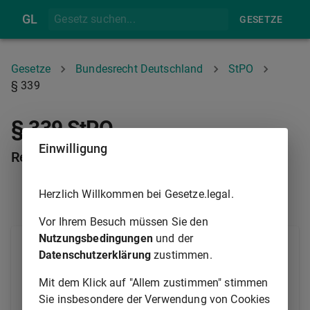
GL
GESETZE
Gesetze
Bundesrecht Deutschland
StPO
§ 339
§ 339 StPO
Einwilligung
Rechtsnormen zugunsten des Angeklagten
Herzlich Willkommen bei Gesetze.legal.
§ 338
§ 340
Vor Ihrem Besuch müssen Sie den
Nutzungsbedingungen
und der
Die Verletzung von Rechtsnormen, die lediglich
Datenschutzerklärung
zustimmen.
zugunsten des Angeklagten gegeben sind, kann von
der Staatsanwaltschaft nicht zu dem Zweck geltend
Mit dem Klick auf "Allem zustimmen" stimmen
gemacht werden, um eine Aufhebung des Urteils zum
Sie insbesondere der Verwendung von Cookies