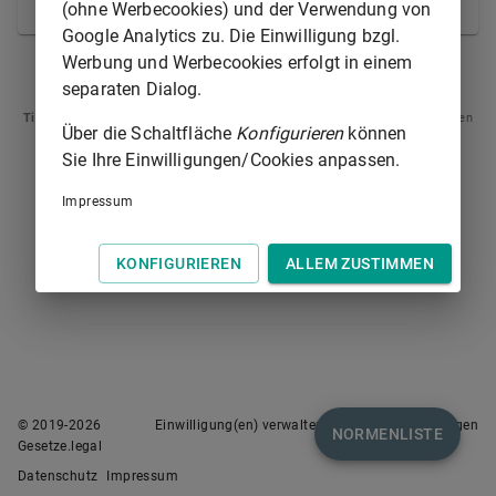
Nachteil des Angeklagten herbeizuführen.
(ohne Werbecookies) und der Verwendung von
Google Analytics zu. Die Einwilligung bzgl.
Werbung und Werbecookies erfolgt in einem
§ 338
§ 340
separaten Dialog.
Tipp
: Swipen Sie auf dem Bildschirm links oder rechts zur Navigation zwischen
Über die Schaltfläche
Konfigurieren
können
Normen.
Sie Ihre Einwilligungen/Cookies anpassen.
Impressum
KONFIGURIEREN
ALLEM ZUSTIMMEN
© 2019-
2026
Einwilligung(en) verwalten
Nutzungsbedingungen
NORMENLISTE
Gesetze.legal
Datenschutz
Impressum