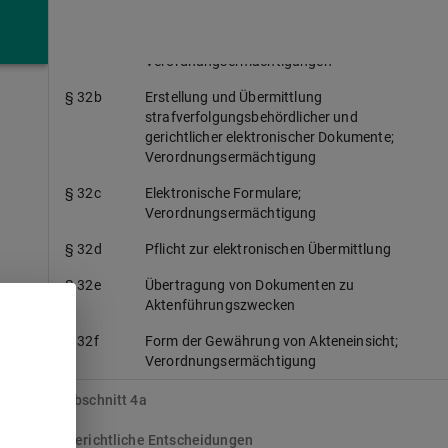
§ 32a
Elektronischer Rechtsverkehr mit
Strafverfolgungsbehörden und Gerichten;
Verordnungsermächtigungen
§ 32b
Erstellung und Übermittlung
strafverfolgungsbehördlicher und
gerichtlicher elektronischer Dokumente;
Verordnungsermächtigung
§ 32c
Elektronische Formulare;
Verordnungsermächtigung
§ 32d
Pflicht zur elektronischen Übermittlung
§ 32e
Übertragung von Dokumenten zu
Aktenführungszwecken
§ 32f
Form der Gewährung von Akteneinsicht;
Verordnungsermächtigung
Abschnitt 4a
Gerichtliche Entscheidungen