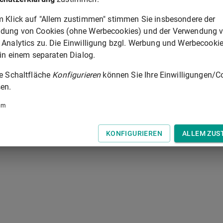
m Klick auf "Allem zustimmen" stimmen Sie insbesondere der
§ 34
dung von Cookies (ohne Werbecookies) und der Verwendung 
 Analytics zu. Die Einwilligung bzgl. Werbung und Werbecooki
 der Tastatur zur Navigation zwischen Normen.
 in einem separaten Dialog.
ie Schaltfläche
Konfigurieren
können Sie Ihre Einwilligungen/C
en.
um
KONFIGURIEREN
ALLEM ZUS