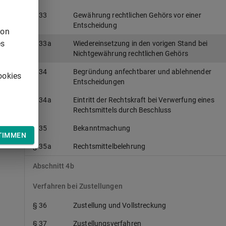
§ 33
Gewährung rechtlichen Gehörs vor einer
Entscheidung
von
es
§ 33a
Wiedereinsetzung in den vorigen Stand bei
Nichtgewährung rechtlichen Gehörs
§ 34
Begründung anfechtbarer und ablehnender
ookies
Entscheidungen
§ 34a
Eintritt der Rechtskraft bei Verwerfung eines
Rechtsmittels durch Beschluss
§ 35
Bekanntmachung
TIMMEN
§ 35a
Rechtsmittelbelehrung
Abschnitt 4b
Verfahren bei Zustellungen
§ 36
Zustellung und Vollstreckung
§ 37
Zustellungsverfahren