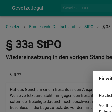
Gesetze.legal
Gesetze
Bundesrecht Deutschland
StPO
§ 33
§ 33a StPO
Wiedereinsetzung in den vorigen Stand b
§ 33
Einwi
Hat das Gericht in einem Beschluss den Anspruch eines B
Herzlic
Weise verletzt und steht ihm gegen den Beschluss keine 
sofern der Beteiligte dadurch noch beschwert ist, von A
Vor Ih
Beschluss in die Lage zurück, die vor dem Erlass der En
Datens