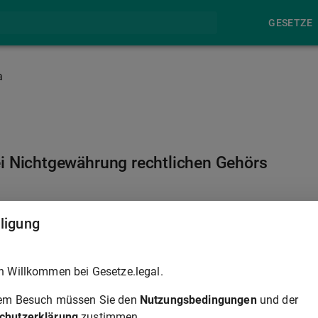
GESETZE
a
ei Nichtgewährung rechtlichen Gehörs
§ 34
lligung
eteiligten auf rechtliches Gehör in entscheidungserheblicher
h Willkommen bei Gesetze.legal.
Beschwerde und kein anderer Rechtsbehelf zu, versetzt es,
mts wegen oder auf Antrag insoweit das Verfahren durch
rem Besuch müssen Sie den
Nutzungsbedingungen
und der
tscheidung bestand.
§ 47
gilt entsprechend.
chutzerklärung
zustimmen.