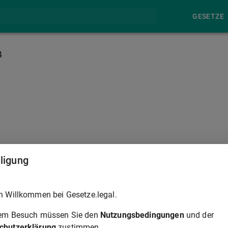
GESETZE
4
§ 385
lligung
ten, die für das Verfahren auf erhobene öffentliche Klage
h Willkommen bei Gesetze.legal.
nd Sicherung nicht angeordnet werden.
rem Besuch müssen Sie den
Nutzungsbedingungen
und der
rsitzende den Beschluß über die Eröffnung des
chutzerklärung
zustimmen.