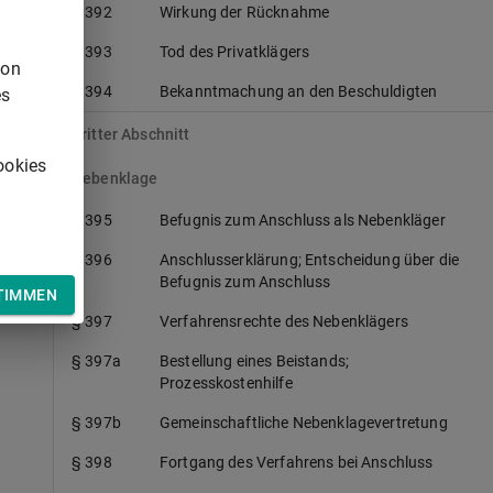
§ 392
Wirkung der Rücknahme
§ 393
Tod des Privatklägers
von
§ 394
Bekanntmachung an den Beschuldigten
es
Dritter Abschnitt
ookies
Nebenklage
§ 395
Befugnis zum Anschluss als Nebenkläger
§ 396
Anschlusserklärung; Entscheidung über die
Befugnis zum Anschluss
TIMMEN
§ 397
Verfahrensrechte des Nebenklägers
§ 397a
Bestellung eines Beistands;
Prozesskostenhilfe
§ 397b
Gemeinschaftliche Nebenklagevertretung
§ 398
Fortgang des Verfahrens bei Anschluss