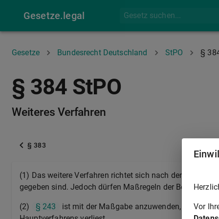
Gesetze.legal
Gesetze
Bundesrecht Deutschland
StPO
§ 38
§ 384 StPO
Weiteres Verfahren
§ 383
Einwi
(1) Das weitere Verfahren richtet sich nach den Vorschrif
Herzlic
gegeben sind. Jedoch dürfen Maßregeln der Besserung u
Vor Ih
(2)
§ 243
ist mit der Maßgabe anzuwenden, daß der Vo
Datens
Hauptverfahrens verliest.