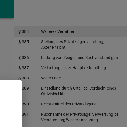
§ 383
Eröffnungs- oder Zurückweisungsbeschluss;
Einstellung bei geringer Schuld
§ 384
Weiteres Verfahren
§ 385
Stellung des Privatklägers; Ladung;
Akteneinsicht
§ 386
Ladung von Zeugen und Sachverständigen
§ 387
Vertretung in der Hauptverhandlung
§ 388
Widerklage
§ 389
Einstellung durch Urteil bei Verdacht eines
Offizialdelikts
§ 390
Rechtsmittel des Privatklägers
§ 391
Rücknahme der Privatklage; Verwerfung bei
Versäumung; Wiedereinsetzung