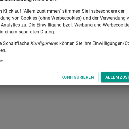
m Klick auf "Allem zustimmen" stimmen Sie insbesondere der
2
den Umfang der Beweisaufnahme.
dung von Cookies (ohne Werbecookies) und der Verwendung 
 Aussetzung der Hauptverhandlung zu verlangen, ist nicht
 Analytics zu. Die Einwilligung bzgl. Werbung und Werbecooki
 in einem separaten Dialog.
ht gleichzeitig mit einer auf öffentliche Klage anhängig
ie Schaltfläche
Konfigurieren
können Sie Ihre Einwilligungen/C
en.
um
§ 385
KONFIGURIEREN
ALLEM ZUS
 der Tastatur zur Navigation zwischen Normen.