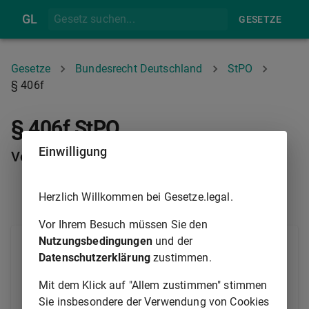
GL
GESETZE
Gesetze
Bundesrecht Deutschland
StPO
§ 406f
§ 406f StPO
Einwilligung
Verletztenbeistand
Herzlich Willkommen bei Gesetze.legal.
§ 406E
§ 406G
Vor Ihrem Besuch müssen Sie den
Nutzungsbedingungen
und der
(1) Verletzte können sich des Beistands eines
Datenschutzerklärung
zustimmen.
Rechtsanwalts bedienen oder sich durch einen
solchen vertreten lassen. Einem zur Vernehmung des
Mit dem Klick auf "Allem zustimmen" stimmen
Verletzten erschienenen anwaltlichen Beistand ist die
Sie insbesondere der Verwendung von Cookies