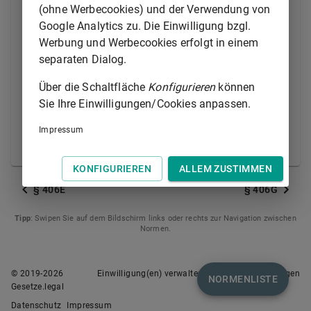
Anwesenheit gestattet.
(ohne Werbecookies) und der Verwendung von
Google Analytics zu. Die Einwilligung bzgl.
(2) Bei einer Vernehmung von Verletzten ist auf deren
Werbung und Werbecookies erfolgt in einem
Antrag einer zur Vernehmung erschienenen Person
separaten Dialog.
ihres Vertrauens die Anwesenheit zu gestatten, es sei
denn, dass dies den Untersuchungszweck gefährden
Über die Schaltfläche
Konfigurieren
können
könnte. Die Entscheidung trifft die die Vernehmung
Sie Ihre Einwilligungen/Cookies anpassen.
leitende Person; die Entscheidung ist nicht
anfechtbar. Die Gründe einer Ablehnung sind
Impressum
aktenkundig zu machen.
KONFIGURIEREN
ALLEM ZUSTIMMEN
§ 406E
§ 406G
Tipp
: Swipen Sie auf dem Bildschirm links oder rechts zur Navigation zwischen
Normen.
© 2019-
2026
Einwilligung(en) verwalten
Nutzungsbedingungen
NORMENLISTE
Gesetze.legal
Datenschutz
Impressum