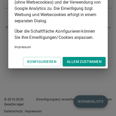
anzuwenden.
(ohne Werbecookies) und der Verwendung von
Google Analytics zu. Die Einwilligung bzgl.
Werbung und Werbecookies erfolgt in einem
§ 411
§ 413
separaten Dialog.
Tipp
: Swipen Sie auf dem Bildschirm links oder rechts zur Navigation zwischen
Über die Schaltfläche
Konfigurieren
können
Normen.
Sie Ihre Einwilligungen/Cookies anpassen.
Impressum
KONFIGURIEREN
ALLEM ZUSTIMMEN
© 2019-
2026
Einwilligung(en) verwalten
Nutzungsbedingungen
NORMENLISTE
Gesetze.legal
Datenschutz
Impressum