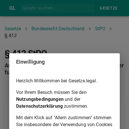
GL
GESETZE
Gesetze
Bundesrecht Deutschland
StPO
§ 412
§ 412 StPO
Einwilligung
Ausbleiben des Angeklagten; Einspruchsverwer
fung
Herzlich Willkommen bei Gesetze.legal.
§ 411
§ 413
Vor Ihrem Besuch müssen Sie den
Nutzungsbedingungen
und der
Datenschutzerklärung
zustimmen.
§ 329 Absatz 1, 3, 6 und 7
ist entsprechend
anzuwenden. Hat der gesetzliche Vertreter Einspruch
Mit dem Klick auf "Allem zustimmen" stimmen
eingelegt, so ist auch
§ 330
entsprechend
Sie insbesondere der Verwendung von Cookies