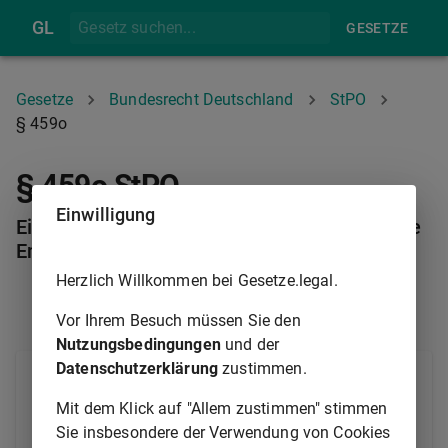
GL
GESETZE
Gesetze
Bundesrecht Deutschland
StPO
§ 459o
§ 459o StPO
Einwilligung
Einwendungen gegen vollstreckungsrechtliche
Entscheidungen
Herzlich Willkommen bei Gesetze.legal.
§ 459N
§ 460
Vor Ihrem Besuch müssen Sie den
Nutzungsbedingungen
und der
Datenschutzerklärung
zustimmen.
Über Einwendungen gegen die Entscheidung der
Vollstreckungsbehörde nach den §§
459a
,
459c
,
Mit dem Klick auf "Allem zustimmen" stimmen
459e
sowie
459g
bis
459m
entscheidet das
Sie insbesondere der Verwendung von Cookies