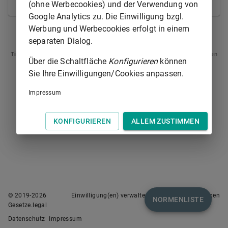
Gericht.
(ohne Werbecookies) und der Verwendung von
Google Analytics zu. Die Einwilligung bzgl.
Werbung und Werbecookies erfolgt in einem
§ 459N
§ 460
separaten Dialog.
Tipp
: Swipen Sie auf dem Bildschirm links oder rechts zur Navigation zwischen
Über die Schaltfläche
Konfigurieren
können
Normen.
Sie Ihre Einwilligungen/Cookies anpassen.
Impressum
KONFIGURIEREN
ALLEM ZUSTIMMEN
© 2019-
2026
Einwilligung(en) verwalten
Nutzungsbedingungen
NORMENLISTE
Gesetze.legal
Datenschutz
Impressum