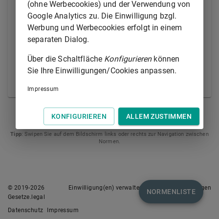
Auslagen als Gesamtschuldner. Dies gilt nicht für die
(ohne Werbecookies) und der Verwendung von
durch die Tätigkeit eines bestellten Verteidigers oder
Google Analytics zu. Die Einwilligung bzgl.
eines Dolmetschers und die durch die Vollstreckung,
Werbung und Werbecookies erfolgt in einem
die einstweilige Unterbringung oder die
separaten Dialog.
Untersuchungshaft entstandenen Kosten sowie für
Über die Schaltfläche
Konfigurieren
können
Auslagen, die durch Untersuchungshandlungen, die
Sie Ihre Einwilligungen/Cookies anpassen.
ausschließlich gegen einen Mitangeklagten gerichtet
waren, entstanden sind.
Impressum
§ 465
§ 467
KONFIGURIEREN
ALLEM ZUSTIMMEN
Tipp
: Swipen Sie auf dem Bildschirm links oder rechts zur Navigation zwischen
Normen.
© 2019-
2026
Einwilligung(en) verwalten
Nutzungsbedingungen
NORMENLISTE
Gesetze.legal
Datenschutz
Impressum