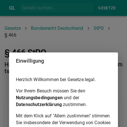
GL
GESETZE
Gesetze
Bundesrecht Deutschland
StPO
§ 466
§ 466 StPO
Einwilligung
Haftung Mitverurteilter für Auslagen als Gesam
tschuldner
Herzlich Willkommen bei Gesetze.legal.
§ 465
§ 467
Vor Ihrem Besuch müssen Sie den
Nutzungsbedingungen
und der
Datenschutzerklärung
zustimmen.
Mitangeklagte, gegen die in bezug auf dieselbe Tat
auf Strafe erkannt oder eine Maßregel der Besserung
Mit dem Klick auf "Allem zustimmen" stimmen
und Sicherung angeordnet wird, haften für die
Sie insbesondere der Verwendung von Cookies