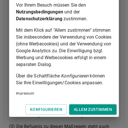
nicht beigetrieben werden kann, Ordnungshaft
Vor Ihrem Besuch müssen Sie den
festgesetzt. Auch ist die zwangsweise Vorführung
Nutzungsbedingungen
und der
des Zeugen zulässig;
§ 135
gilt entsprechend. Im
Datenschutzerklärung
zustimmen.
Falle wiederholten Ausbleibens kann das
Ordnungsmittel noch einmal festgesetzt werden.
Mit dem Klick auf "Allem zustimmen" stimmen
Sie insbesondere der Verwendung von Cookies
(2) Die Auferlegung der Kosten und die Festsetzung
(ohne Werbecookies) und der Verwendung von
eines Ordnungsmittels unterbleiben, wenn das
Google Analytics zu. Die Einwilligung bzgl.
Ausbleiben des Zeugen rechtzeitig genügend
Werbung und Werbecookies erfolgt in einem
entschuldigt wird. Erfolgt die Entschuldigung nach
separaten Dialog.
Satz 1 nicht rechtzeitig, so unterbleibt die
Auferlegung der Kosten und die Festsetzung eines
Über die Schaltfläche
Konfigurieren
können
Ordnungsmittels nur dann, wenn glaubhaft gemacht
Sie Ihre Einwilligungen/Cookies anpassen.
wird, daß den Zeugen an der Verspätung der
Impressum
Entschuldigung kein Verschulden trifft. Wird der
Zeuge nachträglich genügend entschuldigt, so
werden die getroffenen Anordnungen unter den
KONFIGURIEREN
ALLEM ZUSTIMMEN
Voraussetzungen des Satzes 2 aufgehoben.
(3) Die Befugnis zu diesen Maßregeln steht auch