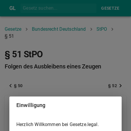
GL
GESETZE
Gesetze
Bundesrecht Deutschland
StPO
§ 51
§ 51 StPO
Folgen des Ausbleibens eines Zeugen
§ 50
§ 52
(1) Einem ordnungsgemäß geladenen Zeugen, der
Einwilligung
nicht erscheint, werden die durch das Ausbleiben
verursachten Kosten auferlegt. Zugleich wird gegen
Herzlich Willkommen bei Gesetze.legal.
ihn ein Ordnungsgeld und für den Fall, daß dieses