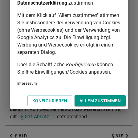
Geschlecht der Person festgestellt und diese
Datenschutzerklärung
zustimmen.
Feststellungen mit Vergleichsmaterial abgeglichen
Mit dem Klick auf "Allem zustimmen" stimmen
werden, soweit dies zur Erforschung des
Sie insbesondere der Verwendung von Cookies
Sachverhalts erforderlich ist. Andere Feststellungen
(ohne Werbecookies) und der Verwendung von
dürfen nicht erfolgen; hierauf gerichtete
Google Analytics zu. Die Einwilligung bzgl.
Untersuchungen sind unzulässig.
Werbung und Werbecookies erfolgt in einem
(2) Nach Absatz 1 zulässige Untersuchungen dürfen
separaten Dialog.
auch an aufgefundenem, sichergestelltem oder
Über die Schaltfläche
Konfigurieren
können
beschlagnahmtem Material durchgeführt werden. Ist
Sie Ihre Einwilligungen/Cookies anpassen.
unbekannt, von welcher Person das Spurenmaterial
stammt, dürfen zusätzlich Feststellungen über die
Impressum
Augen-, Haar- und Hautfarbe sowie das Alter der
Person getroffen werden. Absatz 1 Satz 2 und
§ 81a
KONFIGURIEREN
ALLEM ZUSTIMMEN
Abs. 3 erster Halbsatz
gelten entsprechend. Ist
bekannt, von welcher Person das Material stammt,
gilt
§ 81f Absatz 1
entsprechend.
§ 81D
§ 81F