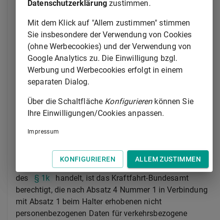
Datenschutzerklärung
zustimmen.
2.
Vor- und Nachname der als Technische
Aufsicht eingesetzten Person sowie
Mit dem Klick auf "Allem zustimmen" stimmen
Nachweise über ihre fachliche Qualifikation.
Sie insbesondere der Verwendung von Cookies
(ohne Werbecookies) und der Verwendung von
Setzt der Halter seinerseits Beschäftigte gemäß
§ 26
Google Analytics zu. Die Einwilligung bzgl.
des
Bundesdatenschutzgesetzes
als Technische
Werbung und Werbecookies erfolgt in einem
Aufsicht ein, findet
§ 26
des
separaten Dialog.
Bundesdatenschutzgesetzes
Anwendung. Das
Kraftfahrt-Bundesamt hat die Daten unverzüglich zu
Über die Schaltfläche
Konfigurieren
können Sie
löschen, sobald sie für die Zwecke nach Satz 1 nicht
Ihre Einwilligungen/Cookies anpassen.
mehr erforderlich sind, spätestens nach Ablauf von drei
Impressum
Jahren nach Einstellung des Betriebs des
entsprechenden Kraftfahrzeugs.
KONFIGURIEREN
ALLEM ZUSTIMMEN
(5) Sofern es sich nicht um ein Kraftfahrzeug im Sinne
des
§ 1k
handelt, ist das Kraftfahrt-Bundesamt
berechtigt, die nach Absatz 4 Nummer 1 in Verbindung
mit Absatz 1 beim Halter erhobenen nicht
personenbezogenen Daten für verkehrsbezogene