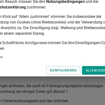
rem Besuch müssen Sie den
Nutzungsbedingungen
und der
chutzerklärung
zustimmen.
lauf gelöscht. Satz 1 Nummer 1 gilt nicht für die nach
§ 50
ne Fahrerlaubnis oder Fahrerlaubnisklasse, das Datum der
m Klick auf "Allem zustimmen" stimmen Sie insbesondere der
s, den Grund des Erlöschens einer Fahrerlaubnis oder einer
dung von Cookies (ohne Werbecookies) und der Verwendung 
eit, die Dauer der Probezeit einschließlich der Restdauer nach
 Analytics zu. Die Einwilligung bzgl. Werbung und Werbecooki
 der Hemmung der Probezeit, die Beschränkungen und Auflagen
 in einem separaten Dialog.
aubnisnummer und die Behörde, die die Fahrerlaubnisakte führt.
ie Schaltfläche
Konfigurieren
können Sie Ihre Einwilligungen/C
en darf nach dem Erlöschen der Fahrerlaubnis nur
en.
um
Verfahren zur Neuerteilung oder Erweiterung einer
KONFIGURIEREN
ALLEM ZUS
ungen enthalten, die auch im Fahreignungsregister einzutragen
Löschung der übrigen Daten gilt Absatz 1.
n Fahrerlaubnisregister und den örtlichen