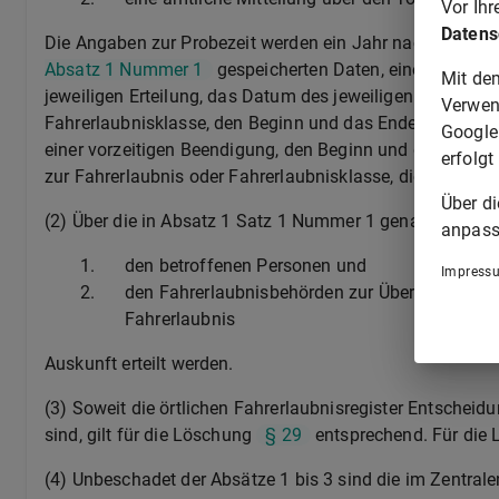
Vor Ih
Datens
Die Angaben zur Probezeit werden ein Jahr nach deren Ab
Absatz 1 Nummer 1
gespeicherten Daten, eine erlosche
Mit de
jeweiligen Erteilung, das Datum des jeweiligen Erlöschen
Verwen
Fahrerlaubnisklasse, den Beginn und das Ende der Probez
Google
einer vorzeitigen Beendigung, den Beginn und das Ende
erfolgt
zur Fahrerlaubnis oder Fahrerlaubnisklasse, die Fahrerl
Über d
(2) Über die in Absatz 1 Satz 1 Nummer 1 genannten Dat
anpass
1.
den betroffenen Personen und
Impress
2.
den Fahrerlaubnisbehörden zur Überprüfung im 
Fahrerlaubnis
Auskunft erteilt werden.
(3) Soweit die örtlichen Fahrerlaubnisregister Entscheid
sind, gilt für die Löschung
§ 29
entsprechend. Für die 
(4) Unbeschadet der Absätze 1 bis 3 sind die im Zentrale