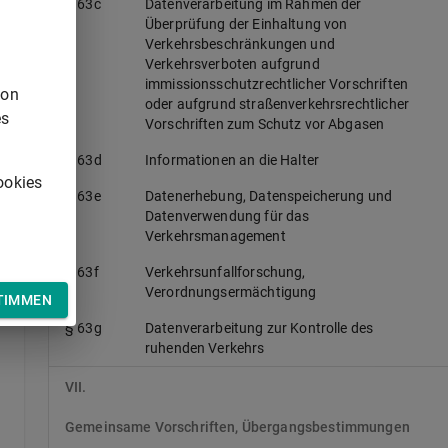
§ 63c
Datenverarbeitung im Rahmen der
Überprüfung der Einhaltung von
Verkehrsbeschränkungen und
Verkehrsverboten aufgrund
immissionsschutzrechtlicher Vorschriften
von
oder aufgrund straßenverkehrsrechtlicher
es
Vorschriften zum Schutz vor Abgasen
§ 63d
Informationen an die Halter
ookies
§ 63e
Datenerhebung, Datenspeicherung und
Datenverwendung für das
Verkehrsmanagement
§ 63f
Verkehrsunfallforschung,
Verordnungsermächtigung
TIMMEN
§ 63g
Datenverarbeitung zur Kontrolle des
ruhenden Verkehrs
VII.
Gemeinsame Vorschriften, Übergangsbestimmungen