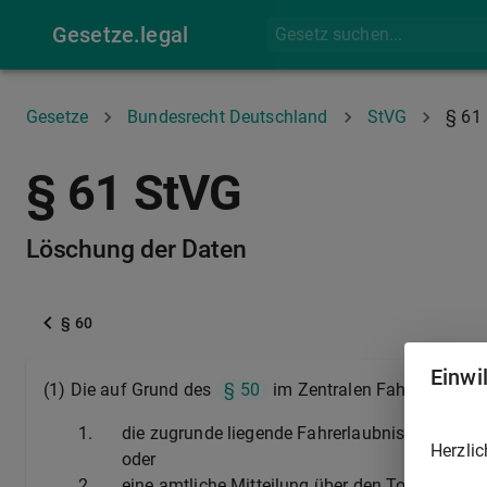
Gesetze.legal
Gesetze
Bundesrecht Deutschland
StVG
§ 61
§ 61 StVG
Löschung der Daten
§ 60
Einwi
(1) Die auf Grund des
§ 50
im Zentralen Fahrerlaubnisr
1.
die zugrunde liegende Fahrerlaubnis vollständi
Herzlic
oder
2.
eine amtliche Mitteilung über den Tod der betr