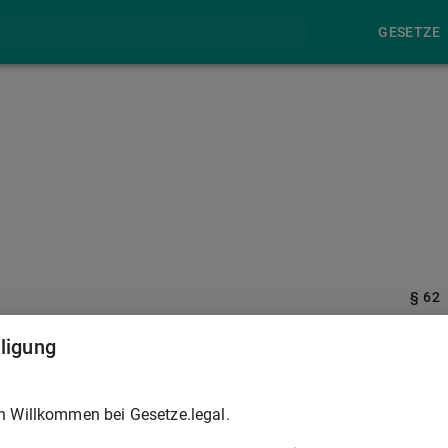
GESETZE
§ 62
lligung
egister gespeicherten Daten sind zu löschen, soweit
g oder hinsichtlich einzelner Fahrerlaubnisklassen erloschen is
h Willkommen bei Gesetze.legal.
offenen Person eingeht.