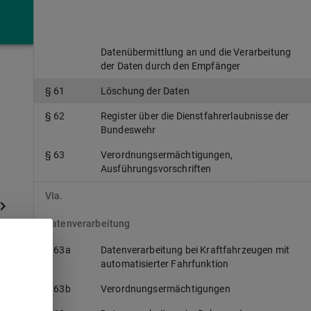
§ 59
Datenabgleich zur Beseitigung von Fehlern
§ 60
Allgemeine Vorschriften für die
Datenübermittlung an und die Verarbeitung
der Daten durch den Empfänger
§ 61
Löschung der Daten
§ 62
Register über die Dienstfahrerlaubnisse der
Bundeswehr
§ 63
Verordnungsermächtigungen,
Ausführungsvorschriften
VIa.
Datenverarbeitung
§ 63a
Datenverarbeitung bei Kraftfahrzeugen mit
automatisierter Fahrfunktion
t
§ 63b
Verordnungsermächtigungen