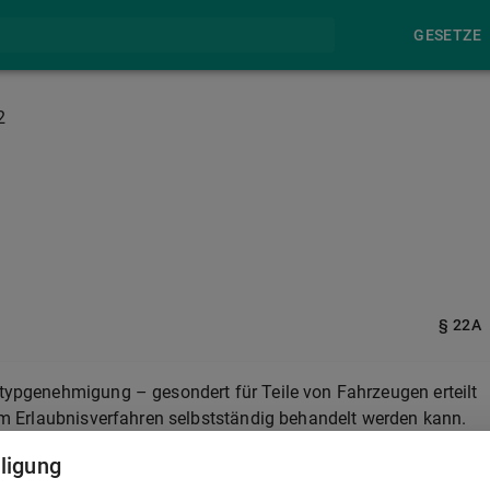
GESETZE
2
§ 22A
etypgenehmigung – gesondert für Teile von Fahrzeugen erteilt
e im Erlaubnisverfahren selbstständig behandelt werden kann.
 bestimmten Typs oder nur bei einer bestimmten Art des Ein-
lligung
s dahingehend zu beschränken. Die Wirksamkeit der