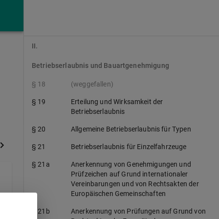
§ 17
Einschränkung und Entziehung der
Zulassung
II.
Betriebserlaubnis und Bauartgenehmigung
§ 18
(weggefallen)
§ 19
Erteilung und Wirksamkeit der
Betriebserlaubnis
§ 20
Allgemeine Betriebserlaubnis für Typen
§ 21
Betriebserlaubnis für Einzelfahrzeuge
§ 21a
Anerkennung von Genehmigungen und
Prüfzeichen auf Grund internationaler
Vereinbarungen und von Rechtsakten der
Europäischen Gemeinschaften
§ 21b
Anerkennung von Prüfungen auf Grund von