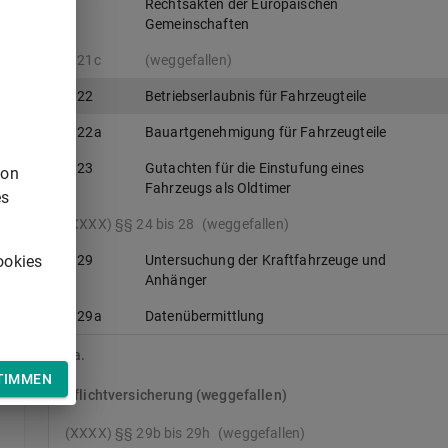
Rechtsakten der Europäischen
Gemeinschaften
n
§ 21c
(weggefallen)
§ 22
Betriebserlaubnis für Fahrzeugteile
§ 22a
Bauartgenehmigung für Fahrzeugteile
§ 23
Gutachten für die Einstufung eines
von
Fahrzeugs als Oldtimer
es
(XXXX) §§ 24 bis 28
(weggefallen)
ookies
§ 29
Untersuchung der Kraftfahrzeuge und
Anhänger
§ 29a
Datenübermittlung
IIa.
TIMMEN
Pflichtversicherung (weggefallen)
(XXXX) §§ 29b bis 29h
(weggefallen)