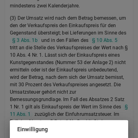
mindestens zwei Kalenderjahre.
(3) Der Umsatz wird nach dem Betrag bemessen, um
den der Verkaufspreis den Einkaufspreis für den
Gegenstand übersteigt; bei Lieferungen im Sinne des
§ 3 Abs. 1b
und in den Fällen des
§ 10 Abs. 5
tritt an die Stelle des Verkaufspreises der Wert nach §
10 Abs. 4 Nr. 1. Lässt sich der Einkaufspreis eines
Kunstgegenstandes (Nummer 53 der Anlage 2) nicht
ermitteln oder ist der Einkaufspreis unbedeutend,
wird der Betrag, nach dem sich der Umsatz bemisst,
mit 30 Prozent des Verkaufspreises angesetzt. Die
Umsatzsteuer gehört nicht zur
Bemessungsgrundlage. Im Fall des Absatzes 2 Satz
1 Nr. 1 gilt als Einkaufspreis der Wert im Sinne des
§
11 Abs. 1
zuzüglich der Einfuhrumsatzsteuer. Im
Fall des Absatzes 2 Satz 1 Nr. 2 schließt der
Einwilligung
Einkaufspreis die Umsatzsteuer des Lieferers ein.