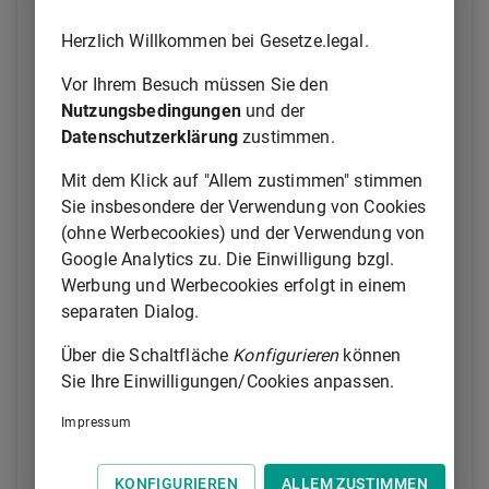
(4) Der Wiederverkäufer kann die gesamten innerhalb
eines Besteuerungszeitraums ausgeführten Umsätze
Herzlich Willkommen bei Gesetze.legal.
nach dem Gesamtbetrag bemessen, um den die
Vor Ihrem Besuch müssen Sie den
Summe der Verkaufspreise und der Werte nach
§ 10
Nutzungsbedingungen
und der
Abs. 4 Nr. 1
die Summe der Einkaufspreise dieses
Datenschutzerklärung
zustimmen.
Zeitraums übersteigt (Gesamtdifferenz). Die
Besteuerung nach der Gesamtdifferenz ist nur bei
Mit dem Klick auf "Allem zustimmen" stimmen
solchen Gegenständen zulässig, deren Einkaufspreis
Sie insbesondere der Verwendung von Cookies
750 Euro nicht übersteigt. Im Übrigen gilt Absatz 3
(ohne Werbecookies) und der Verwendung von
entsprechend.
Google Analytics zu. Die Einwilligung bzgl.
Werbung und Werbecookies erfolgt in einem
(5) Die Steuer ist mit dem allgemeinen Steuersatz
separaten Dialog.
nach
§ 12 Abs. 1
zu berechnen. Die
Steuerbefreiungen, ausgenommen die
Über die Schaltfläche
Konfigurieren
können
Steuerbefreiung für innergemeinschaftliche
Sie Ihre Einwilligungen/Cookies anpassen.
Lieferungen (§ 4 Nr. 1 Buchstabe b,
§ 6a
), bleiben
unberührt. Abweichend von
§ 15 Abs. 1
ist der
Impressum
Wiederverkäufer in den Fällen des Absatzes 2 nicht
berechtigt, die entstandene Einfuhrumsatzsteuer, die
KONFIGURIEREN
ALLEM ZUSTIMMEN