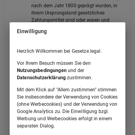
nach dem Jahr 1800 geprägt wurden, in
ihrem Ursprungsland gesetzliches
Zahlungsmittel sind oder waren und
üblicherweise zu einem Preis verkauft
Einwilligung
werden, der den Offenmarktwert ihres
Goldgehalts um nicht mehr als 80 Prozent
übersteigt.
Herzlich Willkommen bei Gesetze.legal.
(3) Der Unternehmer, der Anlagegold herstellt oder
Vor Ihrem Besuch müssen Sie den
Gold in Anlagegold umwandelt, kann eine Lieferung,
Nutzungsbedingungen
und der
die nach Absatz 1 Satz 1 steuerfrei ist, als
Datenschutzerklärung
zustimmen.
steuerpflichtig behandeln, wenn sie an einen anderen
Mit dem Klick auf "Allem zustimmen" stimmen
Unternehmer für dessen Unternehmen ausgeführt
Sie insbesondere der Verwendung von Cookies
wird. Der Unternehmer, der üblicherweise Gold zu
(ohne Werbecookies) und der Verwendung von
gewerblichen Zwecken liefert, kann eine Lieferung
Google Analytics zu. Die Einwilligung bzgl.
von Anlagegold im Sinne des Absatzes 2 Nr. 1, die
Werbung und Werbecookies erfolgt in einem
nach Absatz 1 Satz 1 steuerfrei ist, als steuerpflichtig
separaten Dialog.
behandeln, wenn sie an einen anderen Unternehmer
für dessen Unternehmen ausgeführt wird. Ist eine