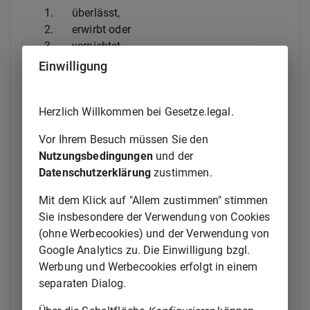
1.
überlässt,
2.
erwirbt oder
3.
vernichtet,
Einwilligung
hat dies der zuständigen Behörde anzuzeigen.
(2) Der Besitzer einer unbrauchbar gemachten
Herzlich Willkommen bei Gesetze.legal.
Schusswaffe hat der zuständigen Behörde
unverzüglich nach Feststellung des
Vor Ihrem Besuch müssen Sie den
Abhandenkommens anzuzeigen, wenn die Waffe
Nutzungsbedingungen
und der
abhandengekommen ist.
Datenschutzerklärung
zustimmen.
(3) Hat der Besitzer der unbrauchbar gemachten
Mit dem Klick auf "Allem zustimmen" stimmen
Schusswaffe keine Waffenherstellungserlaubnis oder
Sie insbesondere der Verwendung von Cookies
Waffenhandelserlaubnis nach
§ 21 Absatz 1 Satz
(ohne Werbecookies) und der Verwendung von
1
, hat die Anzeige nach Absatz 1 binnen zwei
Google Analytics zu. Die Einwilligung bzgl.
Wochen schriftlich oder elektronisch zu erfolgen. Hat
Werbung und Werbecookies erfolgt in einem
der Besitzer eine Waffenherstellungserlaubnis oder
separaten Dialog.
Waffenhandelserlaubnis nach
§ 21 Absatz 1 Satz