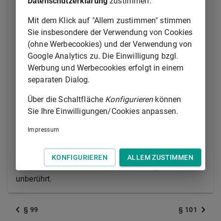
Datenschutzerklärung
zustimmen.
Beteiligung am Rechtsstreit kann nach dem
Mit dem Klick auf "Allem zustimmen" stimmen
Ermessen des Gerichts die Beteiligung zum Maßstab
Sie insbesondere der Verwendung von Cookies
genommen werden.
(ohne Werbecookies) und der Verwendung von
(3) Hat ein Streitgenosse ein besonderes Angriffs-
Google Analytics zu. Die Einwilligung bzgl.
oder Verteidigungsmittel geltend gemacht, so haften
Werbung und Werbecookies erfolgt in einem
die übrigen Streitgenossen nicht für die dadurch
separaten Dialog.
veranlassten Kosten.
Über die Schaltfläche
Konfigurieren
können
(4) Werden mehrere Beklagte als Gesamtschuldner
Sie Ihre Einwilligungen/Cookies anpassen.
verurteilt, so haften sie auch für die Kostenerstattung,
Impressum
unbeschadet der Vorschrift des Absatzes 3, als
Gesamtschuldner. Die Vorschriften des bürgerlichen
Rechts, nach denen sich diese Haftung auf die im
KONFIGURIEREN
ALLEM ZUSTIMMEN
Absatz 3 bezeichneten Kosten erstreckt, bleiben
unberührt.
§ 99
§ 101