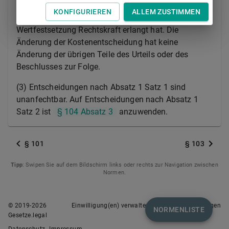
Kostenentscheidung ist nur innerhalb von sechs
KONFIGURIEREN
ALLEM ZUSTIMMEN
Monaten zulässig, nachdem die Änderung der
Wertfestsetzung Rechtskraft erlangt hat. Die
Änderung der Kostenentscheidung hat keine
Änderung der übrigen Teile des Urteils oder des
Beschlusses zur Folge.
(3) Entscheidungen nach Absatz 1 Satz 1 sind
unanfechtbar. Auf Entscheidungen nach Absatz 1
Satz 2 ist
§ 104 Absatz 3
anzuwenden.
§ 101
§ 103
Tipp
: Swipen Sie auf dem Bildschirm links oder rechts zur Navigation zwischen
Normen.
© 2019-
2026
Einwilligung(en) verwalten
Nutzungsbedingungen
NORMENLISTE
Gesetze.legal