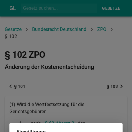
GL
GESETZE
Gesetze
Bundesrecht Deutschland
ZPO
§ 102
§ 102 ZPO
Änderung der Kostenentscheidung
§ 101
§ 103
(1) Wird die Wertfestsetzung für die
Gerichtsgebühren
1.
nach
§ 63 Absatz 3
des
Gerichtskostengesetzes
,
Einwilligung