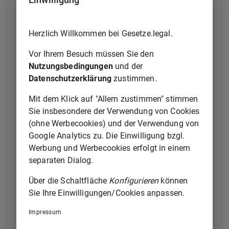
2.
nach
§ 55 Absatz 3
des
Gesetzes über
Gerichtskosten in Familiensachen, 3
v>
Herzlich Willkommen bei Gesetze.legal.
3.
infolge einer Beschwerde gegen die
Festsetzung des Streitwerts nach
§ 68
Vor Ihrem Besuch müssen Sie den
des
Gerichtskostengesetzes
oder
Nutzungsbedingungen
und der
4.
infolge einer Beschwerde gegen die
Datenschutzerklärung
zustimmen.
Festsetzung des Verfahrenswerts nach
§ 59
des Gesetzes über Gerichtskosten in
Mit dem Klick auf "Allem zustimmen" stimmen
Familiensachen
Sie insbesondere der Verwendung von Cookies
(ohne Werbecookies) und der Verwendung von
geändert, so kann das Gericht seine getroffene
Google Analytics zu. Die Einwilligung bzgl.
Kostenentscheidung von Amts wegen ändern. Wird
Werbung und Werbecookies erfolgt in einem
die Kostenentscheidung nach Satz 1 geändert, ist
separaten Dialog.
auch eine bereits erfolgte Kostenfestsetzung von
Amts wegen zu ändern.
Über die Schaltfläche
Konfigurieren
können
Sie Ihre Einwilligungen/Cookies anpassen.
(2) Für die Entscheidung nach Absatz 1 Satz 1 gilt
§
319 Absatz 2
entsprechend. Vor der Entscheidung
Impressum
sind die Parteien zu hören. Die Änderung der