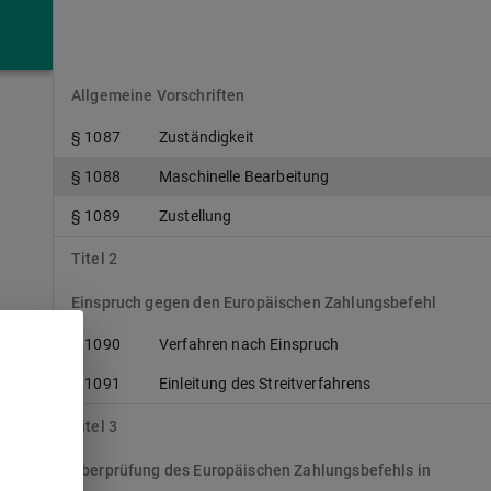
Nr. 1896/2006
Titel 1
Allgemeine Vorschriften
§ 1087
Zuständigkeit
§ 1088
Maschinelle Bearbeitung
§ 1089
Zustellung
Titel 2
Einspruch gegen den Europäischen Zahlungsbefehl
§ 1090
Verfahren nach Einspruch
§ 1091
Einleitung des Streitverfahrens
n
Titel 3
Überprüfung des Europäischen Zahlungsbefehls in