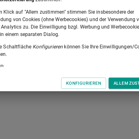
chinelle Bearbeitung der Mahnverfahren eingeführt wird; er
m Klick auf "Allem zustimmen" stimmen Sie insbesondere der
enatsverwaltung für Justiz des Landes Berlin übertragen.
dung von Cookies (ohne Werbecookies) und der Verwendung 
 Analytics zu. Die Einwilligung bzgl. Werbung und Werbecooki
 in einem separaten Dialog.
§ 1089
ie Schaltfläche
Konfigurieren
können Sie Ihre Einwilligungen/C
 der Tastatur zur Navigation zwischen Normen.
en.
um
KONFIGURIEREN
ALLEM ZUS