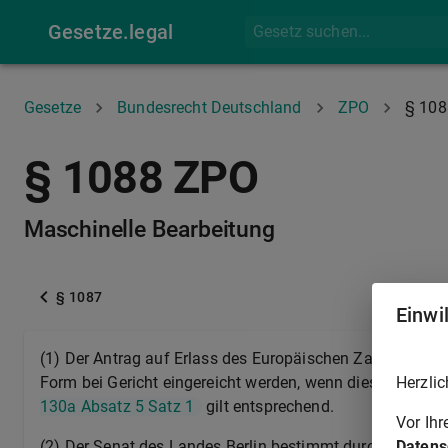
Gesetze.legal
Gesetze
Bundesrecht Deutschland
ZPO
§ 108
§ 1088 ZPO
Maschinelle Bearbeitung
§ 1087
Einwi
(1) Der Antrag auf Erlass des Europäischen Zahlungsbefe
Herzlic
Form bei Gericht eingereicht werden, wenn diese dem Ger
130a Absatz 5 Satz 1
gilt entsprechend.
Vor Ih
Datens
(2) Der Senat des Landes Berlin bestimmt durch Rechtsv