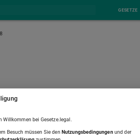
GESETZE
8
§ 1089
lligung
hls und der Einspruch können in einer nur maschinell lesbare
h Willkommen bei Gesetze.legal.
icht für seine maschinelle Bearbeitung geeignet erscheint.
§
rem Besuch müssen Sie den
Nutzungsbedingungen
und der
chutzerklärung
zustimmen.
erordnung, die nicht der Zustimmung des Bundesrates bedarf,