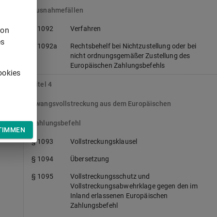
Ausnahmefällen
§ 1092
Verfahren
von
es
§ 1092a
Rechtsbehelf bei Nichtzustellung oder bei
nicht ordnungsgemäßer Zustellung des
Europäischen Zahlungsbefehls
ookies
Titel 4
Zwangsvollstreckung aus dem Europäischen
Zahlungsbefehl
TIMMEN
§ 1093
Vollstreckungsklausel
§ 1094
Übersetzung
§ 1095
Vollstreckungsschutz und
Vollstreckungsabwehrklage gegen den im
Inland erlassenen Europäischen
Zahlungsbefehl