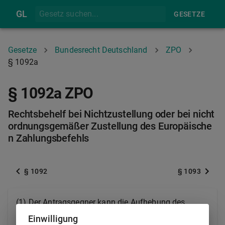
GL
GESETZE
Gesetze
Bundesrecht Deutschland
ZPO
§ 1092a
§ 1092a ZPO
Rechtsbehelf bei Nichtzustellung oder bei nicht
ordnungsgemäßer Zustellung des Europäische
n Zahlungsbefehls
§ 1092
§ 1093
(1) Der Antragsgegner kann die Aufhebung des
Europäischen Zahlungsbefehls beantragen, wenn
Einwilligung