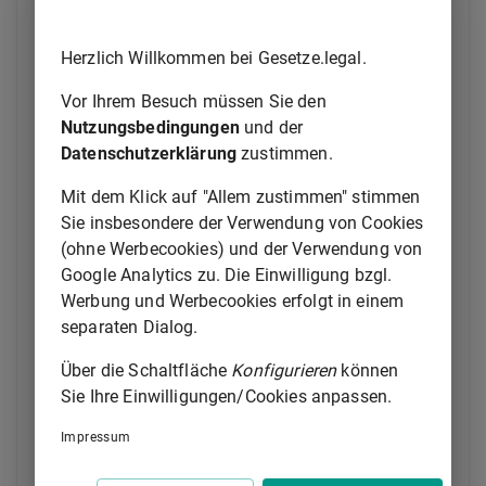
ihm der Europäische Zahlungsbefehl
1.
nicht zugestellt wurde oder
Herzlich Willkommen bei Gesetze.legal.
2.
in einer nicht den Anforderungen der
Artikel 13
bis 15 der
Verordnung (EG)
Vor Ihrem Besuch müssen Sie den
Nr. 1896/2006
genügenden Weise
Nutzungsbedingungen
und der
zugestellt wurde.
Datenschutzerklärung
zustimmen.
Der Antrag muss innerhalb eines Monats ab dem
Mit dem Klick auf "Allem zustimmen" stimmen
Zeitpunkt gestellt werden, zu dem der Antragsgegner
Sie insbesondere der Verwendung von Cookies
Kenntnis vom Erlass des Europäischen
(ohne Werbecookies) und der Verwendung von
Zahlungsbefehls oder des Zustellungsmangels
Google Analytics zu. Die Einwilligung bzgl.
gehabt hat oder hätte haben können. Gibt das Gericht
Werbung und Werbecookies erfolgt in einem
dem Antrag aus einem der in Satz 1 genannten
separaten Dialog.
Gründe statt, wird der Europäische Zahlungsbefehl
Über die Schaltfläche
Konfigurieren
können
für nichtig erklärt.
Sie Ihre Einwilligungen/Cookies anpassen.
(2) Hat das Gericht zum Zeitpunkt der Antragstellung
Impressum
nach Absatz 1 Satz 1 den Europäischen
Zahlungsbefehl bereits nach
Artikel 18
der