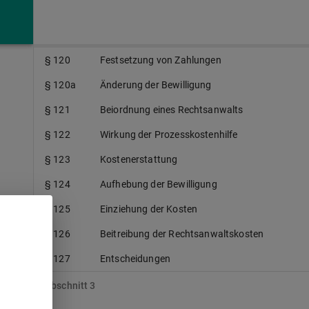
§ 118
Bewilligungsverfahren
§ 119
Bewilligung
§ 120
Festsetzung von Zahlungen
§ 120a
Änderung der Bewilligung
§ 121
Beiordnung eines Rechtsanwalts
§ 122
Wirkung der Prozesskostenhilfe
§ 123
Kostenerstattung
§ 124
Aufhebung der Bewilligung
§ 125
Einziehung der Kosten
§ 126
Beitreibung der Rechtsanwaltskosten
§ 127
Entscheidungen
Abschnitt 3