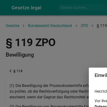
Gesetze.legal
Gesetze
Bundesrecht Deutschland
ZPO
§ 119
§ 119 ZPO
Bewilligung
§ 118
Einwi
(1) Die Bewilligung der Prozesskostenhilfe erfolgt für j
Herzlic
zu prüfen, ob die Rechtsverfolgung oder Rechtsverteidigu
erscheint, wenn der Gegner das Rechtsmittel eingelegt ha
Vor Ih
Datens
(2) Die Bewilligung von Prozesskostenhilfe für die Zwa