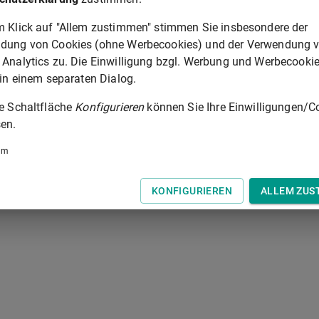
erichts einschließlich des Verfahrens auf Abgabe der
m Klick auf "Allem zustimmen" stimmen Sie insbesondere der
ng.
dung von Cookies (ohne Werbecookies) und der Verwendung 
 Analytics zu. Die Einwilligung bzgl. Werbung und Werbecooki
 in einem separaten Dialog.
§ 120
ie Schaltfläche
Konfigurieren
können Sie Ihre Einwilligungen/C
 der Tastatur zur Navigation zwischen Normen.
en.
um
KONFIGURIEREN
ALLEM ZUS