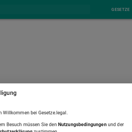
GESETZE
§ 120
lligung
eden Rechtszug besonders. In einem höheren Rechtszug ist nicht
h Willkommen bei Gesetze.legal.
ng hinreichende Aussicht auf Erfolg bietet oder mutwillig
t.
rem Besuch müssen Sie den
Nutzungsbedingungen
und der
chutzerklärung
zustimmen.
ngsvollstreckung in das bewegliche Vermögen umfasst alle