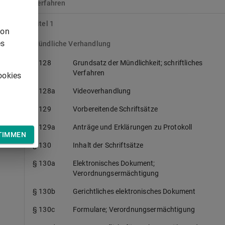
Verfahren
Titel 1
von
es
Mündliche Verhandlung
§ 128
Grundsatz der Mündlichkeit; schriftliches
Verfahren
ookies
§ 128a
Videoverhandlung
§ 129
Vorbereitende Schriftsätze
§ 129a
Anträge und Erklärungen zu Protokoll
TIMMEN
§ 130
Inhalt der Schriftsätze
§ 130a
Elektronisches Dokument;
Verordnungsermächtigung
§ 130b
Gerichtliches elektronisches Dokument
§ 130c
Formulare; Verordnungsermächtigung