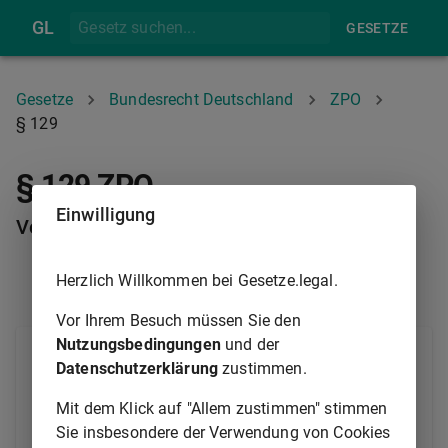
GL
GESETZE
Gesetze
Bundesrecht Deutschland
ZPO
§ 129
§ 129 ZPO
Einwilligung
Vorbereitende Schriftsätze
Herzlich Willkommen bei Gesetze.legal.
§ 128A
§ 129A
Vor Ihrem Besuch müssen Sie den
Nutzungsbedingungen
und der
(1) In Anwaltsprozessen wird die mündliche
Datenschutzerklärung
zustimmen.
Verhandlung durch Schriftsätze vorbereitet.
Mit dem Klick auf "Allem zustimmen" stimmen
(2) In anderen Prozessen kann den Parteien durch
Sie insbesondere der Verwendung von Cookies
richterliche Anordnung aufgegeben werden, die