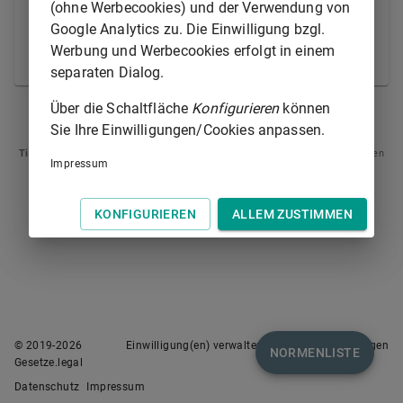
(ohne Werbecookies) und der Verwendung von
mündliche Verhandlung durch Schriftsätze oder zu
Google Analytics zu. Die Einwilligung bzgl.
Protokoll der Geschäftsstelle abzugebende
Werbung und Werbecookies erfolgt in einem
Erklärungen vorzubereiten.
separaten Dialog.
Über die Schaltfläche
Konfigurieren
können
§ 128A
§ 129A
Sie Ihre Einwilligungen/Cookies anpassen.
Tipp
: Swipen Sie auf dem Bildschirm links oder rechts zur Navigation zwischen
Impressum
Normen.
KONFIGURIEREN
ALLEM ZUSTIMMEN
© 2019-
2026
Einwilligung(en) verwalten
Nutzungsbedingungen
NORMENLISTE
Gesetze.legal
Datenschutz
Impressum