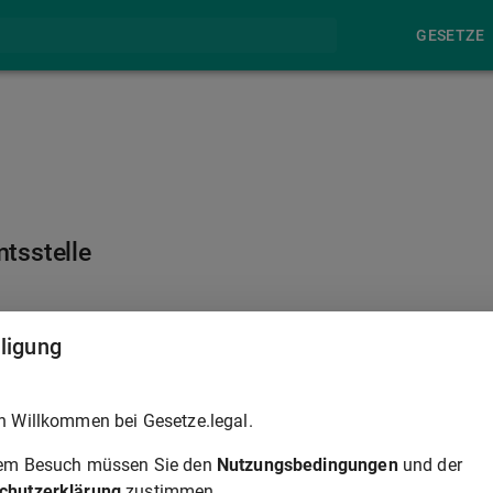
GESETZE
tsstelle
§ 175
lligung
geschäftlich bestellten Vertreter durch Aushändigung an der
h Willkommen bei Gesetze.legal.
ng ist auf dem Schriftstück und in den Akten zu vermerken,
 und wann das geschehen ist; bei Aushändigung an den
rem Besuch müssen Sie den
Nutzungsbedingungen
und der
das Schriftstück ausgehändigt wurde und dass die Vollmacht
chutzerklärung
zustimmen.