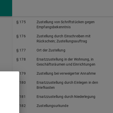
§ 174
Zustellung durch Aushändigung an der
Amtsstelle
§ 175
Zustellung von Schriftstücken gegen
Empfangsbekenntnis
§ 176
Zustellung durch Einschreiben mit
Rückschein; Zustellungsauftrag
§ 177
Ort der Zustellung
§ 178
Ersatzzustellung in der Wohnung, in
Geschäftsräumen und Einrichtungen
§ 179
Zustellung bei verweigerter Annahme
§ 180
Ersatzzustellung durch Einlegen in den
Briefkasten
§ 181
Ersatzzustellung durch Niederlegung
§ 182
Zustellungsurkunde