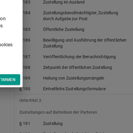
§ 183
Zustellung im Ausland
§ 184
Zustellungsbevollmächtigter; Zustellung
von
durch Aufgabe zur Post
es
§ 185
Öffentliche Zustellung
§ 186
Bewilligung und Ausführung der öffentlichen
ookies
Zustellung
§ 187
Veröffentlichung der Benachrichtigung
§ 188
Zeitpunkt der öffentlichen Zustellung
§ 189
Heilung von Zustellungsmängeln
TIMMEN
§ 190
Einheitliche Zustellungsformulare
Untertitel 2
Zustellungen auf Betreiben der Parteien
§ 191
Zustellung