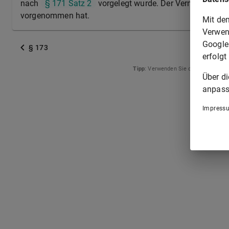
nach
§ 171 Satz 2
vorgelegt wurde. Der Vermerk ist v
vorgenommen hat.
Mit de
Verwen
Google
§ 173
erfolgt
Tipp
: Verwenden Sie die Pfeiltasten
Über d
anpass
Impress