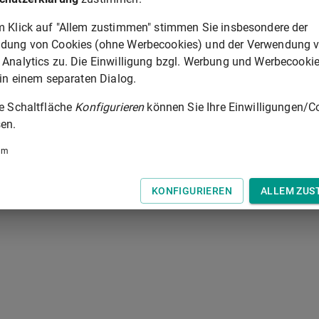
on dem Bediensteten zu unterschreiben, der die Aushändigung
m Klick auf "Allem zustimmen" stimmen Sie insbesondere der
dung von Cookies (ohne Werbecookies) und der Verwendung 
 Analytics zu. Die Einwilligung bzgl. Werbung und Werbecooki
§ 175
 in einem separaten Dialog.
 der Tastatur zur Navigation zwischen Normen.
ie Schaltfläche
Konfigurieren
können Sie Ihre Einwilligungen/C
en.
um
KONFIGURIEREN
ALLEM ZUS