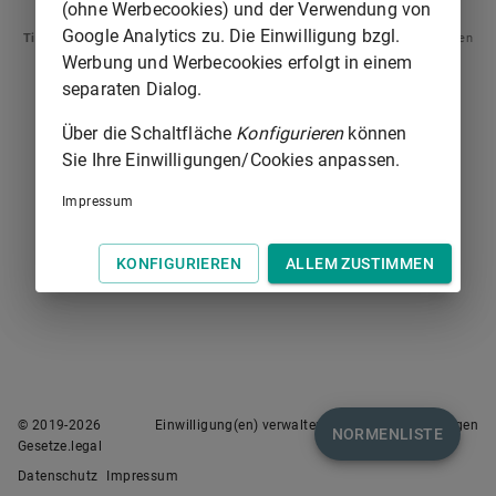
(ohne Werbecookies) und der Verwendung von
Google Analytics zu. Die Einwilligung bzgl.
Tipp
: Swipen Sie auf dem Bildschirm links oder rechts zur Navigation zwischen
Normen.
Werbung und Werbecookies erfolgt in einem
separaten Dialog.
Über die Schaltfläche
Konfigurieren
können
Sie Ihre Einwilligungen/Cookies anpassen.
Impressum
KONFIGURIEREN
ALLEM ZUSTIMMEN
© 2019-
2026
Einwilligung(en) verwalten
Nutzungsbedingungen
NORMENLISTE
Gesetze.legal
Datenschutz
Impressum