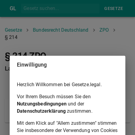
GL
GESETZE
Gesetze
Bundesrecht Deutschland
ZPO
§ 214
§ 214 ZPO
Einwilligung
Ladung zum Termin
Herzlich Willkommen bei Gesetze.legal.
§ 195
§ 215
Vor Ihrem Besuch müssen Sie den
Nutzungsbedingungen
und der
Die Ladung zu einem Termin wird von Amts wegen
Datenschutzerklärung
zustimmen.
veranlasst.
Mit dem Klick auf "Allem zustimmen" stimmen
Sie insbesondere der Verwendung von Cookies
§ 195
§ 215