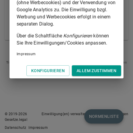
(ohne Werbecookies) und der Verwendung von
endet die Frist mit Ablauf des nächsten Werktages.
Google Analytics zu. Die Einwilligung bzgl.
Werbung und Werbecookies erfolgt in einem
(3) Bei der Berechnung einer Frist, die nach Stunden
separaten Dialog.
bestimmt ist, werden Sonntage, allgemeine Feiertage
und Sonnabende nicht mitgerechnet.
Über die Schaltfläche
Konfigurieren
können
Sie Ihre Einwilligungen/Cookies anpassen.
§ 221
§ 223
Impressum
Tipp
: Swipen Sie auf dem Bildschirm links oder rechts zur Navigation zwischen
Normen.
KONFIGURIEREN
ALLEM ZUSTIMMEN
© 2019-
2026
Einwilligung(en) verwalten
Nutzungsbedingungen
NORMENLISTE
Gesetze.legal
Datenschutz
Impressum