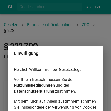
GL
GESETZE
Gesetze
Bundesrecht Deutschland
ZPO
§ 222
§ 222 ZPO
Einwilligung
Fristberechnung
Herzlich Willkommen bei Gesetze.legal.
§ 221
§ 223
Vor Ihrem Besuch müssen Sie den
Nutzungsbedingungen
und der
(1) Für die Berechnung der Fristen gelten die
Datenschutzerklärung
zustimmen.
Vorschriften des Bürgerlichen Gesetzbuchs.
Mit dem Klick auf "Allem zustimmen" stimmen
(2) Fällt das Ende einer Frist auf einen Sonntag,
Sie insbesondere der Verwendung von Cookies
einen allgemeinen Feiertag oder einen Sonnabend, so