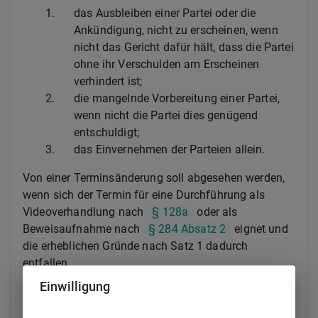
1.
das Ausbleiben einer Partei oder die
Ankündigung, nicht zu erscheinen, wenn
nicht das Gericht dafür hält, dass die Partei
ohne ihr Verschulden am Erscheinen
verhindert ist;
2.
die mangelnde Vorbereitung einer Partei,
wenn nicht die Partei dies genügend
entschuldigt;
3.
das Einvernehmen der Parteien allein.
Von einer Terminsänderung soll abgesehen werden,
wenn sich der Termin für eine Durchführung als
Videoverhandlung nach
§ 128a
oder als
Beweisaufnahme nach
§ 284 Absatz 2
eignet und
die erheblichen Gründe nach Satz 1 dadurch
entfallen.
Einwilligung
(2) Die erheblichen Gründe sind auf Verlangen des
Vorsitzenden, für eine Vertagung auf Verlangen des