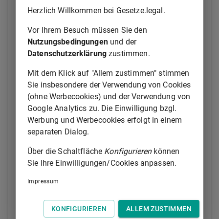
Gerichts glaubhaft zu machen.
Herzlich Willkommen bei Gesetze.legal.
(3) Ein für die Zeit vom 1. Juli bis 31. August
Vor Ihrem Besuch müssen Sie den
bestimmter Termin, mit Ausnahme eines Termins zur
Nutzungsbedingungen
und der
Verkündung einer Entscheidung, ist auf Antrag
Datenschutzerklärung
zustimmen.
innerhalb einer Woche nach Zugang der Ladung oder
Terminsbestimmung zu verlegen. Dies gilt nicht für
Mit dem Klick auf "Allem zustimmen" stimmen
Sie insbesondere der Verwendung von Cookies
1.
Arrestsachen oder die eine einstweilige
(ohne Werbecookies) und der Verwendung von
Verfügung oder einstweilige Anordnung
Google Analytics zu. Die Einwilligung bzgl.
betreffenden Sachen,
Werbung und Werbecookies erfolgt in einem
2.
Streitigkeiten wegen Überlassung,
separaten Dialog.
Benutzung, Räumung oder Herausgabe von
Räumen oder wegen Fortsetzung des
Über die Schaltfläche
Konfigurieren
können
Mietverhältnisses über Wohnraum auf
Sie Ihre Einwilligungen/Cookies anpassen.
Grund der §§
574
bis 574b des
Impressum
Bürgerlichen Gesetzbuchs,
3.
(weggefallen)
4.
Wechsel- oder Scheckprozesse,
KONFIGURIEREN
ALLEM ZUSTIMMEN