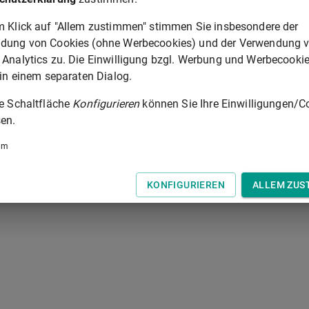
m Klick auf "Allem zustimmen" stimmen Sie insbesondere der
§ 26
dung von Cookies (ohne Werbecookies) und der Verwendung 
 Analytics zu. Die Einwilligung bzgl. Werbung und Werbecooki
 der Tastatur zur Navigation zwischen Normen.
 in einem separaten Dialog.
ie Schaltfläche
Konfigurieren
können Sie Ihre Einwilligungen/C
en.
um
KONFIGURIEREN
ALLEM ZUS