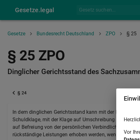
Gesetze.legal
Gesetze
Bundesrecht Deutschland
ZPO
§ 25
§ 25 ZPO
Dinglicher Gerichtsstand des Sachzusa
§ 24
Einwi
In dem dinglichen Gerichtsstand kann mit der Klage aus
Herzlic
Schuldklage, mit der Klage auf Umschreibung oder Lösc
auf Befreiung von der persönlichen Verbindlichkeit, mit 
Vor Ih
rückständige Leistungen erhoben werden, wenn die verbu
Datens