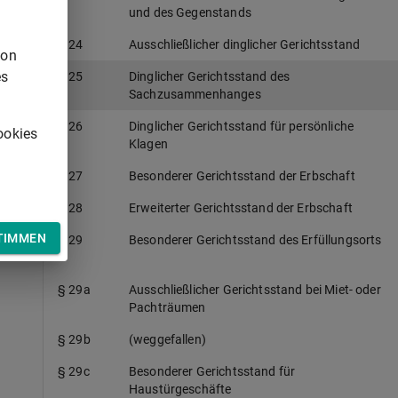
und des Gegenstands
§ 24
Ausschließlicher dinglicher Gerichtsstand
von
es
§ 25
Dinglicher Gerichtsstand des
Sachzusammenhanges
§ 26
Dinglicher Gerichtsstand für persönliche
ookies
Klagen
§ 27
Besonderer Gerichtsstand der Erbschaft
§ 28
Erweiterter Gerichtsstand der Erbschaft
TIMMEN
§ 29
Besonderer Gerichtsstand des Erfüllungsorts
§ 29a
Ausschließlicher Gerichtsstand bei Miet- oder
Pachträumen
§ 29b
(weggefallen)
§ 29c
Besonderer Gerichtsstand für
Haustürgeschäfte