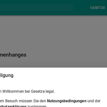
GESETZE
mmenhanges
§ 26
lligung
 einer Hypothek, Grundschuld oder Rentenschuld die
h Willkommen bei Gesetze.legal.
hung einer Hypothek, Grundschuld oder Rentenschuld die Klag
der Klage auf Anerkennung einer Reallast die Klage auf
rem Besuch müssen Sie den
Nutzungsbedingungen
und der
ndenen Klagen gegen denselben Beklagten gerichtet sind.
chutzerklärung
zustimmen.