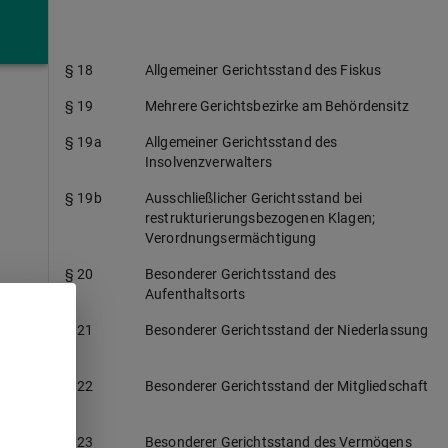
§ 17
Allgemeiner Gerichtsstand juristischer
Personen
§ 18
Allgemeiner Gerichtsstand des Fiskus
§ 19
Mehrere Gerichtsbezirke am Behördensitz
§ 19a
Allgemeiner Gerichtsstand des
Insolvenzverwalters
§ 19b
Ausschließlicher Gerichtsstand bei
restrukturierungsbezogenen Klagen;
Verordnungsermächtigung
§ 20
Besonderer Gerichtsstand des
Aufenthaltsorts
§ 21
Besonderer Gerichtsstand der Niederlassung
e
§ 22
Besonderer Gerichtsstand der Mitgliedschaft
§ 23
Besonderer Gerichtsstand des Vermögens