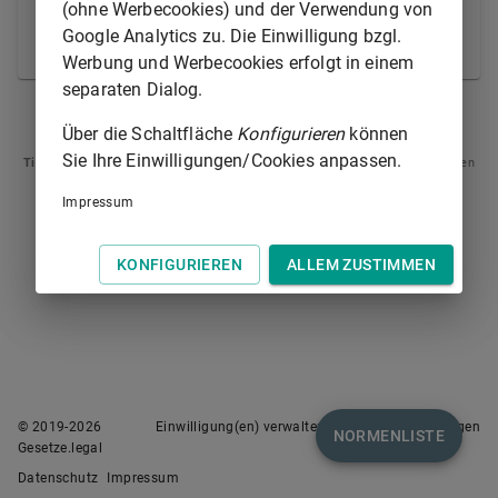
(ohne Werbecookies) und der Verwendung von
(2) Eine Beweisaufnahme, die nicht sofort erfolgen
Google Analytics zu. Die Einwilligung bzgl.
kann, ist unstatthaft.
Werbung und Werbecookies erfolgt in einem
separaten Dialog.
§ 293
§ 295
Über die Schaltfläche
Konfigurieren
können
Sie Ihre Einwilligungen/Cookies anpassen.
Tipp
: Swipen Sie auf dem Bildschirm links oder rechts zur Navigation zwischen
Normen.
Impressum
KONFIGURIEREN
ALLEM ZUSTIMMEN
© 2019-
2026
Einwilligung(en) verwalten
Nutzungsbedingungen
NORMENLISTE
Gesetze.legal
Datenschutz
Impressum