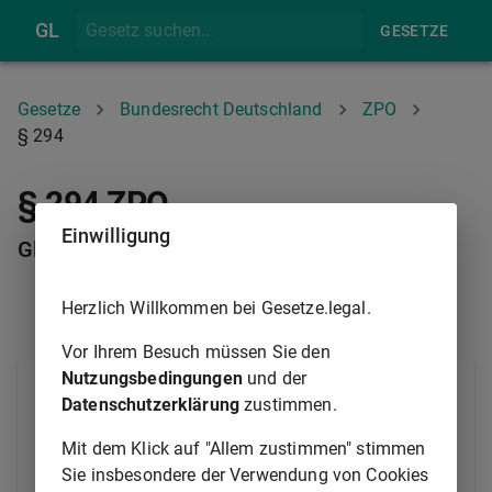
GL
GESETZE
Gesetze
Bundesrecht Deutschland
ZPO
§ 294
§ 294 ZPO
Einwilligung
Glaubhaftmachung
Herzlich Willkommen bei Gesetze.legal.
§ 293
§ 295
Vor Ihrem Besuch müssen Sie den
Nutzungsbedingungen
und der
(1) Wer eine tatsächliche Behauptung glaubhaft zu
Datenschutzerklärung
zustimmen.
machen hat, kann sich aller Beweismittel bedienen,
auch zur Versicherung an Eides statt zugelassen
Mit dem Klick auf "Allem zustimmen" stimmen
werden.
Sie insbesondere der Verwendung von Cookies