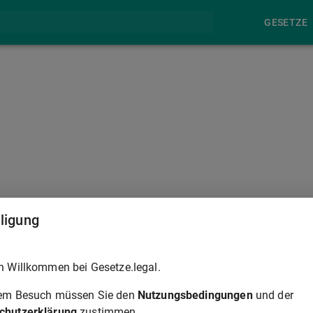
GESETZE
§ 34
lligung
oben werden, wenn der Gegenanspruch mit dem in der Klage
h Willkommen bei Gesetze.legal.
gebrachten Verteidigungsmitteln in Zusammenhang steht.
rem Besuch müssen Sie den
Nutzungsbedingungen
und der
nanspruchs die Vereinbarung der Zuständigkeit des Gerichts
chutzerklärung
zustimmen.