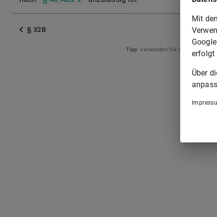
Mit de
Verwen
§ 32B
Google
Tipp
: Verwenden Sie die Pfeiltasten
erfolgt
Über d
anpass
Impress