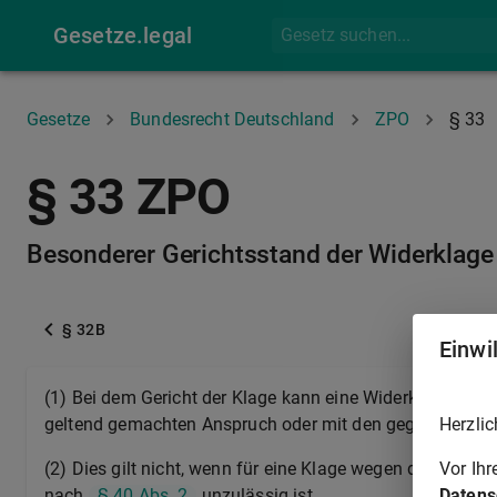
Gesetze.legal
Gesetze
Bundesrecht Deutschland
ZPO
§ 33
§ 33 ZPO
Besonderer Gerichtsstand der Widerklage
§ 32B
Einwi
(1) Bei dem Gericht der Klage kann eine Widerklage erh
Herzlic
geltend gemachten Anspruch oder mit den gegen ihn vor
Vor Ih
(2) Dies gilt nicht, wenn für eine Klage wegen des Gege
Datens
nach
§ 40 Abs. 2
unzulässig ist.