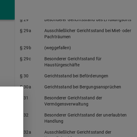
§ 28
Erweiterter Gerichtsstand der Erbschaft
§ 29
Besonderer Gerichtsstand des Erfüllungsorts
§ 29a
Ausschließlicher Gerichtsstand bei Miet- oder
Pachträumen
§ 29b
(weggefallen)
§ 29c
Besonderer Gerichtsstand für
Haustürgeschäfte
§ 30
Gerichtsstand bei Beförderungen
§ 30a
Gerichtsstand bei Bergungsansprüchen
§ 31
Besonderer Gerichtsstand der
Vermögensverwaltung
§ 32
Besonderer Gerichtsstand der unerlaubten
Handlung
§ 32a
Ausschließlicher Gerichtsstand der