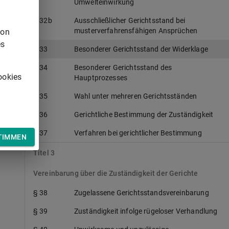
Umwelteinwirkung
§ 32b
Ausschließlicher Gerichtsstand bei
musterverfahrensfähigen Ansprüchen
von
es
§ 33
Besonderer Gerichtsstand der Widerklage
§ 34
Besonderer Gerichtsstand des
ookies
Hauptprozesses
§ 35
Wahl unter mehreren Gerichtsständen
§ 36
Gerichtliche Bestimmung der Zuständigkeit
§ 37
Verfahren bei gerichtlicher Bestimmung
TIMMEN
Titel 3
Vereinbarung über die Zuständigkeit der Gerichte
§ 38
Zugelassene Gerichtsstandsvereinbarung
§ 39
Zuständigkeit infolge rügeloser Verhandlung