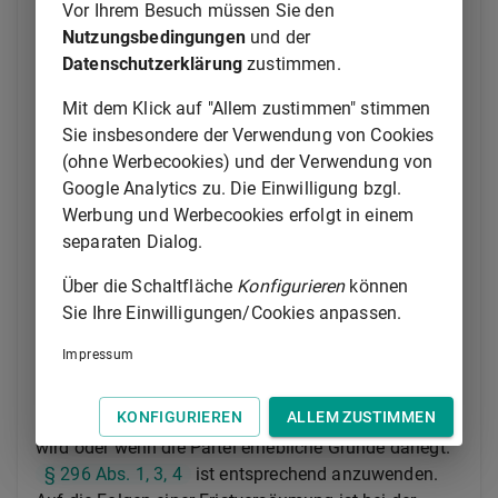
Vor Ihrem Besuch müssen Sie den
1.
die Bezeichnung des Urteils, gegen das der
Nutzungsbedingungen
und der
Einspruch gerichtet wird;
Datenschutzerklärung
zustimmen.
2.
die Erklärung, dass gegen dieses Urteil
Einspruch eingelegt werde.
Mit dem Klick auf "Allem zustimmen" stimmen
Sie insbesondere der Verwendung von Cookies
Soll das Urteil nur zum Teil angefochten werden, so
(ohne Werbecookies) und der Verwendung von
ist der Umfang der Anfechtung zu bezeichnen.
Google Analytics zu. Die Einwilligung bzgl.
(3) In der Einspruchsschrift hat die Partei ihre
Werbung und Werbecookies erfolgt in einem
Angriffs- und Verteidigungsmittel, soweit es nach der
separaten Dialog.
Prozesslage einer sorgfältigen und auf Förderung
Über die Schaltfläche
Konfigurieren
können
des Verfahrens bedachten Prozessführung
Sie Ihre Einwilligungen/Cookies anpassen.
entspricht, sowie Rügen, die die Zulässigkeit der
Klage betreffen, vorzubringen. Auf Antrag kann der
Impressum
Vorsitzende für die Begründung die Frist verlängern,
wenn nach seiner freien Überzeugung der
KONFIGURIEREN
ALLEM ZUSTIMMEN
Rechtsstreit durch die Verlängerung nicht verzögert
wird oder wenn die Partei erhebliche Gründe darlegt.
§ 296 Abs. 1, 3, 4
ist entsprechend anzuwenden.