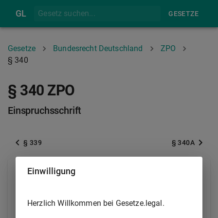
GL
GESETZE
Gesetze
Bundesrecht Deutschland
ZPO
§ 340
§ 340 ZPO
Einspruchsschrift
§ 339
§ 340A
Einwilligung
(1) Der Einspruch wird durch Einreichung der
Einspruchsschrift bei dem Prozessgericht eingelegt.
Herzlich Willkommen bei Gesetze.legal.
(2) Die Einspruchsschrift muss enthalten: