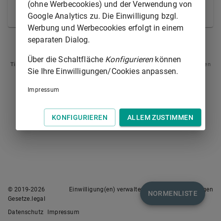
wenn nach der freien Überzeugung des Gerichts
(ohne Werbecookies) und der Verwendung von
dadurch das Verfahren nicht verzögert wird.
Google Analytics zu. Die Einwilligung bzgl.
Werbung und Werbecookies erfolgt in einem
separaten Dialog.
§ 355
§ 357
Über die Schaltfläche
Konfigurieren
können
Tipp
: Swipen Sie auf dem Bildschirm links oder rechts zur Navigation zwischen
Sie Ihre Einwilligungen/Cookies anpassen.
Normen.
Impressum
KONFIGURIEREN
ALLEM ZUSTIMMEN
© 2019-
2026
Einwilligung(en) verwalten
Nutzungsbedingungen
NORMENLISTE
Gesetze.legal
Datenschutz
Impressum