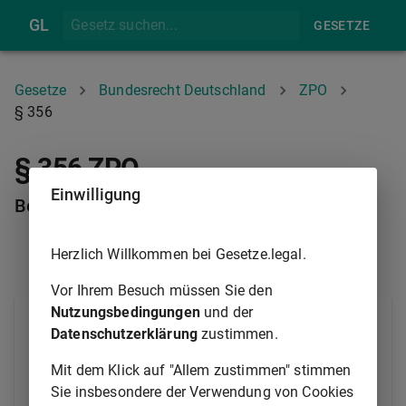
GL
GESETZE
Gesetze
Bundesrecht Deutschland
ZPO
§ 356
§ 356 ZPO
Einwilligung
Beibringungsfrist
Herzlich Willkommen bei Gesetze.legal.
§ 355
§ 357
Vor Ihrem Besuch müssen Sie den
Nutzungsbedingungen
und der
Steht der Aufnahme des Beweises ein Hindernis von
Datenschutzerklärung
zustimmen.
ungewisser Dauer entgegen, so ist durch Beschluss
eine Frist zu bestimmen, nach deren fruchtlosem
Mit dem Klick auf "Allem zustimmen" stimmen
Ablauf das Beweismittel nur benutzt werden kann,
Sie insbesondere der Verwendung von Cookies