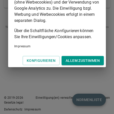
freier Überzeugung.
(ohne Werbecookies) und der Verwendung von
Google Analytics zu. Die Einwilligung bzgl.
Werbung und Werbecookies erfolgt in einem
§ 418
§ 420
separaten Dialog.
Tipp
: Swipen Sie auf dem Bildschirm links oder rechts zur Navigation zwischen
Über die Schaltfläche
Konfigurieren
können
Normen.
Sie Ihre Einwilligungen/Cookies anpassen.
Impressum
KONFIGURIEREN
ALLEM ZUSTIMMEN
© 2019-
2026
Einwilligung(en) verwalten
Nutzungsbedingungen
NORMENLISTE
Gesetze.legal
Datenschutz
Impressum