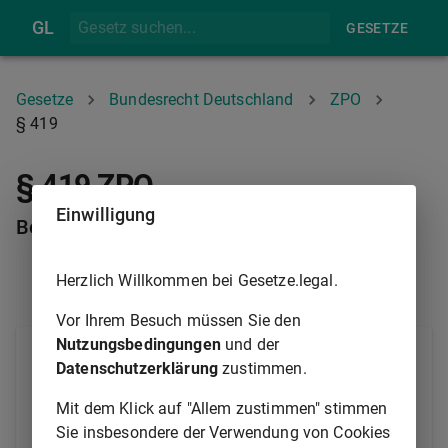
GL
GESETZE
Gesetze
Bundesrecht Deutschland
ZPO
§ 419
§ 419 ZPO
Einwilligung
Beweiskraft mangelbehafteter Urkunden
Herzlich Willkommen bei Gesetze.legal.
§ 418
§ 420
Vor Ihrem Besuch müssen Sie den
Nutzungsbedingungen
und der
Inwiefern Durchstreichungen, Radierungen,
Datenschutzerklärung
zustimmen.
Einschaltungen oder sonstige äußere Mängel die
Beweiskraft einer Urkunde ganz oder teilweise
Mit dem Klick auf "Allem zustimmen" stimmen
aufheben oder mindern, entscheidet das Gericht nach
Sie insbesondere der Verwendung von Cookies