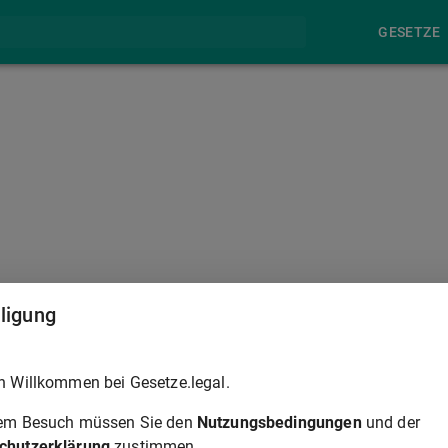
GESETZE
§ 43
lligung
von der Ausübung des Richteramts kraft Gesetzes ausgeschlosse
h Willkommen bei Gesetze.legal.
t werden.
rem Besuch müssen Sie den
Nutzungsbedingungen
und der
g statt, wenn ein Grund vorliegt, der geeignet ist, Misstrauen
chutzerklärung
zustimmen.
.