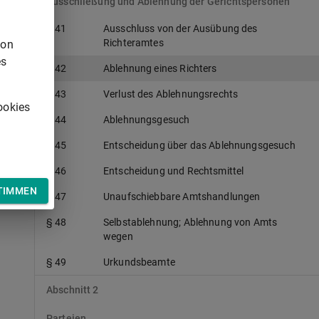
Ausschließung und Ablehnung der Gerichtspersonen
§ 41
Ausschluss von der Ausübung des
Richteramtes
von
es
§ 42
Ablehnung eines Richters
§ 43
Verlust des Ablehnungsrechts
ookies
§ 44
Ablehnungsgesuch
§ 45
Entscheidung über das Ablehnungsgesuch
§ 46
Entscheidung und Rechtsmittel
TIMMEN
§ 47
Unaufschiebbare Amtshandlungen
§ 48
Selbstablehnung; Ablehnung von Amts
wegen
§ 49
Urkundsbeamte
Abschnitt 2
Parteien