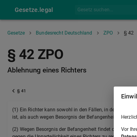
Gesetze.legal
Gesetze
Bundesrecht Deutschland
ZPO
§ 42
§ 42 ZPO
Ablehnung eines Richters
§ 41
Einwi
(1) Ein Richter kann sowohl in den Fällen, in denen er 
Herzlic
ist, als auch wegen Besorgnis der Befangenheit abgelehn
Vor Ih
(2) Wegen Besorgnis der Befangenheit findet die Ablehnun
Datens
gegen die Unparteilichkeit eines Richters zu rechtfertigen