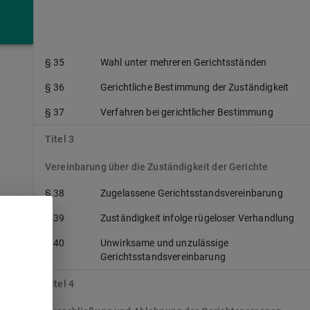
§ 34
Besonderer Gerichtsstand des
Hauptprozesses
§ 35
Wahl unter mehreren Gerichtsständen
§ 36
Gerichtliche Bestimmung der Zuständigkeit
§ 37
Verfahren bei gerichtlicher Bestimmung
Titel 3
Vereinbarung über die Zuständigkeit der Gerichte
§ 38
Zugelassene Gerichtsstandsvereinbarung
§ 39
Zuständigkeit infolge rügeloser Verhandlung
§ 40
Unwirksame und unzulässige
n
Gerichtsstandsvereinbarung
Titel 4