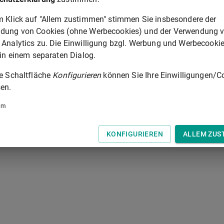
m Klick auf "Allem zustimmen" stimmen Sie insbesondere der
ien zu.
dung von Cookies (ohne Werbecookies) und der Verwendung 
 Analytics zu. Die Einwilligung bzgl. Werbung und Werbecooki
§ 43
 in einem separaten Dialog.
 der Tastatur zur Navigation zwischen Normen.
ie Schaltfläche
Konfigurieren
können Sie Ihre Einwilligungen/C
en.
um
KONFIGURIEREN
ALLEM ZUS