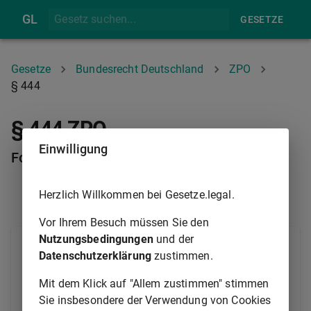
GL
GESETZE
Gesetze
Bundesrecht Deutschland
ZPO
§ 444
§ 444 ZPO
Einwilligung
Folgen der Beseitigung einer Urkunde
Herzlich Willkommen bei Gesetze.legal.
§ 443
§ 445
Vor Ihrem Besuch müssen Sie den
Nutzungsbedingungen
und der
Ist eine Urkunde von einer Partei in der Absicht, ihre
Datenschutzerklärung
zustimmen.
Benutzung dem Gegner zu entziehen, beseitigt oder
zur Benutzung untauglich gemacht, so können die
Mit dem Klick auf "Allem zustimmen" stimmen
Behauptungen des Gegners über die Beschaffenheit
Sie insbesondere der Verwendung von Cookies