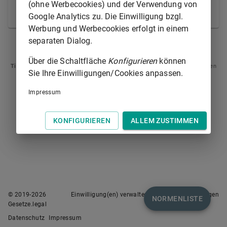
und den Inhalt der Urkunde als bewiesen angesehen
(ohne Werbecookies) und der Verwendung von
werden.
Google Analytics zu. Die Einwilligung bzgl.
Werbung und Werbecookies erfolgt in einem
separaten Dialog.
§ 443
§ 445
Über die Schaltfläche
Konfigurieren
können
Tipp
: Swipen Sie auf dem Bildschirm links oder rechts zur Navigation zwischen
Sie Ihre Einwilligungen/Cookies anpassen.
Normen.
Impressum
KONFIGURIEREN
ALLEM ZUSTIMMEN
© 2019-
2026
Einwilligung(en) verwalten
Nutzungsbedingungen
NORMENLISTE
Gesetze.legal
Datenschutz
Impressum