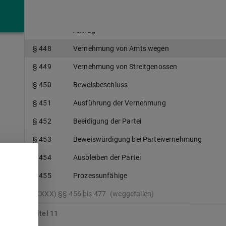
§ 446
Weigerung des Gegners
§ 447
Vernehmung der beweispflichtigen Partei auf
Antrag
§ 448
Vernehmung von Amts wegen
§ 449
Vernehmung von Streitgenossen
§ 450
Beweisbeschluss
§ 451
Ausführung der Vernehmung
§ 452
Beeidigung der Partei
§ 453
Beweiswürdigung bei Parteivernehmung
§ 454
Ausbleiben der Partei
§ 455
Prozessunfähige
(XXXX) §§ 456 bis 477
(weggefallen)
Titel 11