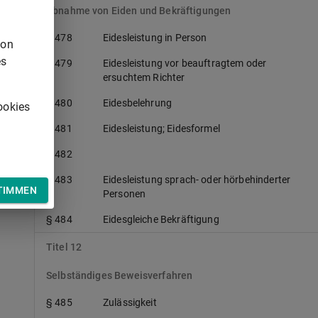
Abnahme von Eiden und Bekräftigungen
§ 478
Eidesleistung in Person
von
es
§ 479
Eidesleistung vor beauftragtem oder
ersuchtem Richter
§ 480
Eidesbelehrung
ookies
§ 481
Eidesleistung; Eidesformel
§ 482
§ 483
Eidesleistung sprach- oder hörbehinderter
TIMMEN
Personen
§ 484
Eidesgleiche Bekräftigung
Titel 12
Selbständiges Beweisverfahren
§ 485
Zulässigkeit