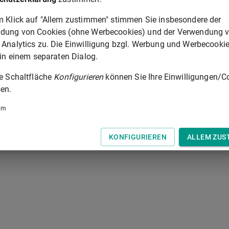
m Klick auf "Allem zustimmen" stimmen Sie insbesondere der
§ 449
dung von Cookies (ohne Werbecookies) und der Verwendung 
 Analytics zu. Die Einwilligung bzgl. Werbung und Werbecooki
 der Tastatur zur Navigation zwischen Normen.
 in einem separaten Dialog.
ie Schaltfläche
Konfigurieren
können Sie Ihre Einwilligungen/C
en.
um
KONFIGURIEREN
ALLEM ZUS