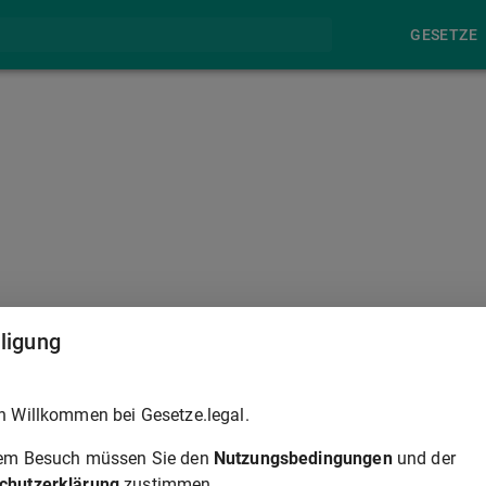
GESETZE
§ 449
lligung
e Beweislast kann das Gericht, wenn das Ergebnis der
h Willkommen bei Gesetze.legal.
 ausreicht, um seine Überzeugung von der Wahrheit oder
die Vernehmung einer Partei oder beider Parteien über die
rem Besuch müssen Sie den
Nutzungsbedingungen
und der
chutzerklärung
zustimmen.