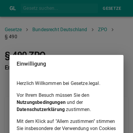
GL
GESETZE
Gesetze
Bundesrecht Deutschland
ZPO
§ 490
§ 490 ZPO
Einwilligung
Entscheidung über den Antrag
Herzlich Willkommen bei Gesetze.legal.
§ 487
§ 491
Vor Ihrem Besuch müssen Sie den
Nutzungsbedingungen
und der
(1) Über den Antrag entscheidet das Gericht durch
Datenschutzerklärung
zustimmen.
Beschluss.
Mit dem Klick auf "Allem zustimmen" stimmen
(2) In dem Beschluss, durch welchen dem Antrag
Sie insbesondere der Verwendung von Cookies
stattgegeben wird, sind die Tatsachen, über die der