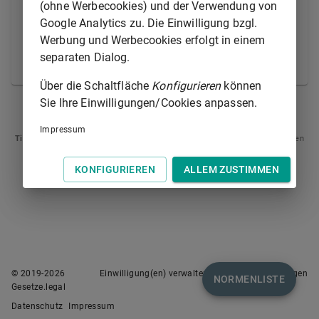
(ohne Werbecookies) und der Verwendung von
Beweis zu erheben ist, und die Beweismittel unter
Google Analytics zu. Die Einwilligung bzgl.
Benennung der zu vernehmenden Zeugen und
Werbung und Werbecookies erfolgt in einem
Sachverständigen zu bezeichnen. Der Beschluss ist
separaten Dialog.
nicht anfechtbar.
Über die Schaltfläche
Konfigurieren
können
Sie Ihre Einwilligungen/Cookies anpassen.
§ 487
§ 491
Impressum
Tipp
: Swipen Sie auf dem Bildschirm links oder rechts zur Navigation zwischen
Normen.
KONFIGURIEREN
ALLEM ZUSTIMMEN
© 2019-
2026
Einwilligung(en) verwalten
Nutzungsbedingungen
NORMENLISTE
Gesetze.legal
Datenschutz
Impressum