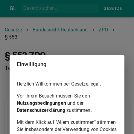
GL
GESETZE
Gesetze
Bundesrecht Deutschland
ZPO
§ 553
§ 553 ZPO
Einwilligung
Terminsbestimmung; Einlassungsfrist
Herzlich Willkommen bei Gesetze.legal.
§ 552B
§ 554
Vor Ihrem Besuch müssen Sie den
Nutzungsbedingungen
und der
(1) Wird die Revision nicht durch Beschluss als
Datenschutzerklärung
zustimmen.
unzulässig verworfen oder gemäß
§ 552a
zurückgewiesen, so ist Termin zur mündlichen
Mit dem Klick auf "Allem zustimmen" stimmen
Verhandlung zu bestimmen und den Parteien
Sie insbesondere der Verwendung von Cookies