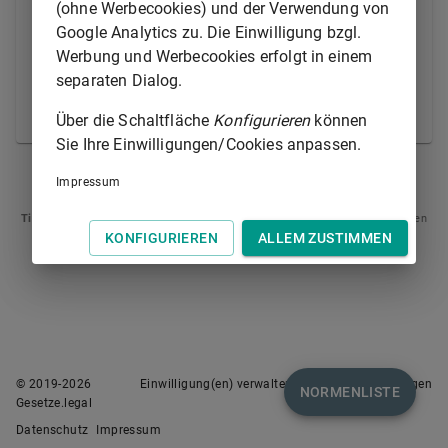
bekannt zu machen.
(ohne Werbecookies) und der Verwendung von
Google Analytics zu. Die Einwilligung bzgl.
(2) Auf die Frist, die zwischen dem Zeitpunkt der
Werbung und Werbecookies erfolgt in einem
Bekanntmachung des Termins und der mündlichen
separaten Dialog.
Verhandlung liegen muss, ist
§ 274 Abs. 3
entsprechend anzuwenden.
Über die Schaltfläche
Konfigurieren
können
Sie Ihre Einwilligungen/Cookies anpassen.
§ 552B
§ 554
Impressum
Tipp
: Swipen Sie auf dem Bildschirm links oder rechts zur Navigation zwischen
Normen.
KONFIGURIEREN
ALLEM ZUSTIMMEN
© 2019-
2026
Einwilligung(en) verwalten
Nutzungsbedingungen
NORMENLISTE
Gesetze.legal
Datenschutz
Impressum