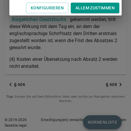
durch die Zustellung eine Frist gewahrt werden oder
KONFIGURIEREN
ALLEM ZUSTIMMEN
die Verjährung neu beginnen oder nach
§ 204
des
Bürgerlichen Gesetzbuchs
gehemmt werden, tritt
diese Wirkung mit dem Tag ein, an dem der
englischsprachige Schriftsatz dem Dritten erstmals
zugestellt worden ist, wenn die Frist des Absatzes 2
gewahrt wurde.
(4) Kosten einer Übersetzung nach Absatz 2 werden
nicht erstattet.
§ 606
§ 608
Tipp
: Swipen Sie auf dem Bildschirm links oder rechts zur Navigation zwischen
Normen.
© 2019-
2026
Einwilligung(en) verwalten
Nutzungsbedingungen
NORMENLISTE
Gesetze.legal