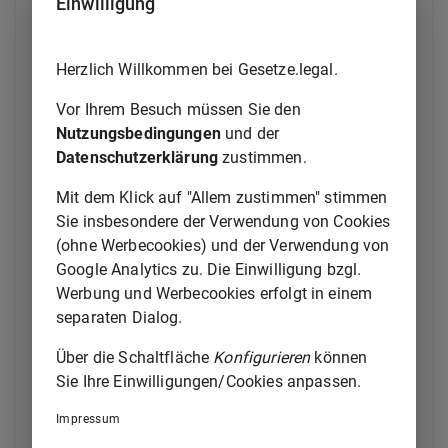
Einwilligung
englische Sprache nicht versteht und der Zustellung
deshalb binnen zwei Wochen gegenüber dem Gericht
widerspricht. Auf das Recht zum Widerspruch nach
Herzlich Willkommen bei Gesetze.legal.
Satz 1 hat das Gericht den Dritten in deutscher
Sprache hinzuweisen.
Vor Ihrem Besuch müssen Sie den
Nutzungsbedingungen
und der
(2) Hat der Dritte der Zustellung nach Absatz 1 Satz
Datenschutzerklärung
zustimmen.
1 widersprochen, so setzt das Gericht die betroffene
Partei hiervon unverzüglich in Kenntnis und fordert
Mit dem Klick auf "Allem zustimmen" stimmen
diese auf, binnen einer Frist von zwei Wochen eine
Sie insbesondere der Verwendung von Cookies
Übersetzung des Schriftsatzes in die deutsche
(ohne Werbecookies) und der Verwendung von
Sprache einzureichen.
Google Analytics zu. Die Einwilligung bzgl.
Werbung und Werbecookies erfolgt in einem
(3) Hat der Dritte der Zustellung nach Absatz 1 Satz
separaten Dialog.
1 widersprochen, so kann die Zustellung dadurch
erfolgen, dass dem Dritten der englischsprachige
Über die Schaltfläche
Konfigurieren
können
Schriftsatz zusammen mit einer Übersetzung in die
Sie Ihre Einwilligungen/Cookies anpassen.
deutsche Sprache zugestellt wird. In diesem Fall ist
der Tag der Zustellung des Schriftsatzes der Tag, an
Impressum
dem die Zustellung nach Satz 1 bewirkt wird. Soll