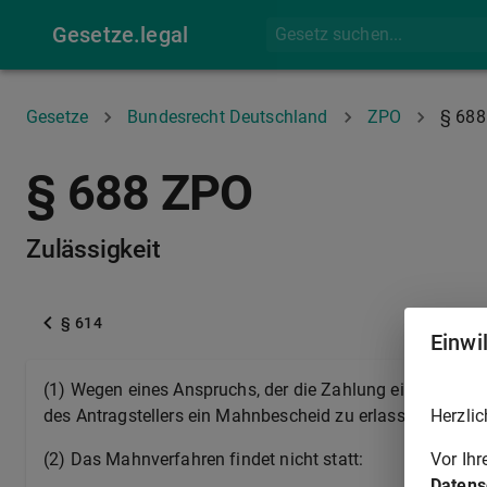
Gesetze.legal
Gesetze
Bundesrecht Deutschland
ZPO
§ 688
§ 688 ZPO
Zulässigkeit
§ 614
Einwi
(1) Wegen eines Anspruchs, der die Zahlung einer best
Herzlic
des Antragstellers ein Mahnbescheid zu erlassen.
Vor Ih
(2) Das Mahnverfahren findet nicht statt:
Datens