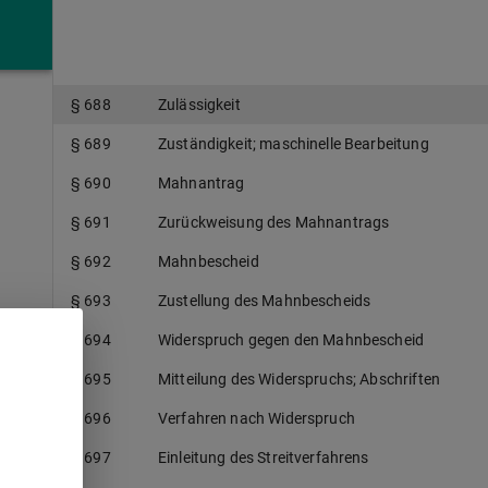
Buch 7
Mahnverfahren
§ 688
Zulässigkeit
§ 689
Zuständigkeit; maschinelle Bearbeitung
§ 690
Mahnantrag
§ 691
Zurückweisung des Mahnantrags
§ 692
Mahnbescheid
§ 693
Zustellung des Mahnbescheids
§ 694
Widerspruch gegen den Mahnbescheid
§ 695
Mitteilung des Widerspruchs; Abschriften
§ 696
Verfahren nach Widerspruch
§ 697
Einleitung des Streitverfahrens