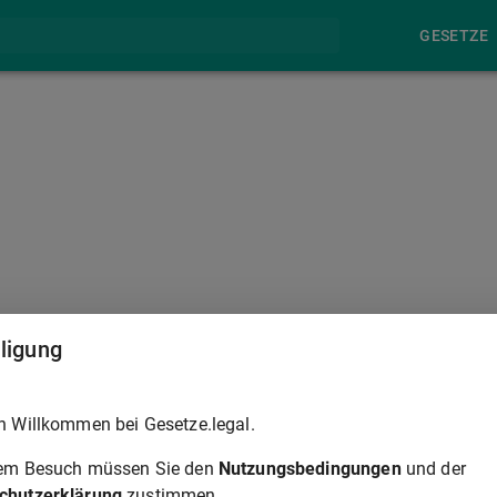
GESETZE
§ 689
lligung
immten Geldsumme in Euro zum Gegenstand hat, ist auf Antrag
h Willkommen bei Gesetze.legal.
rem Besuch müssen Sie den
Nutzungsbedingungen
und der
chutzerklärung
zustimmen.