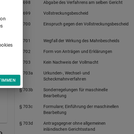
§ 698
Abgabe des Verfahrens am selben Gericht
§ 699
Vollstreckungsbescheid
von
§ 700
Einspruch gegen den Vollstreckungsbescheid
es
§ 701
Wegfall der Wirkung des Mahnbescheids
ookies
§ 702
Form von Anträgen und Erklärungen
§ 703
Kein Nachweis der Vollmacht
§ 703a
Urkunden-, Wechsel- und
Scheckmahnverfahren
TIMMEN
§ 703b
Sonderregelungen für maschinelle
Bearbeitung
§ 703c
Formulare; Einführung der maschinellen
Bearbeitung
§ 703d
Antragsgegner ohne allgemeinen
inländischen Gerichtsstand