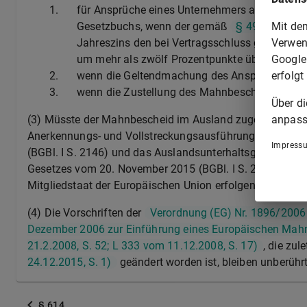
1.
für Ansprüche eines Unternehmers aus einem
Mit de
Gesetzbuchs, wenn der gemäß
§ 492 Abs. 2
Verwen
Jahreszins den bei Vertragsschluss geltenden
Google
um mehr als zwölf Prozentpunkte übersteigt;
erfolgt
2.
wenn die Geltendmachung des Anspruchs von ei
3.
wenn die Zustellung des Mahnbescheids durch
Über d
anpass
(3) Müsste der Mahnbescheid im Ausland zugestellt werde
Anerkennungs- und Vollstreckungsausführungsgesetz i
Impress
(BGBl. I S. 2146) und das Auslandsunterhaltsgesetz vom 2
Gesetzes vom 20. November 2015 (BGBl. I S. 2018) geände
Mitgliedstaat der Europäischen Union erfolgen soll.
(4) Die Vorschriften der
Verordnung (EG) Nr. 1896/2006
Dezember 2006 zur Einführung eines Europäischen Mahnv
21.2.2008, S. 52; L 333 vom 11.12.2008, S. 17)
, die zul
24.12.2015, S. 1)
geändert worden ist, bleiben unberühr
§ 614