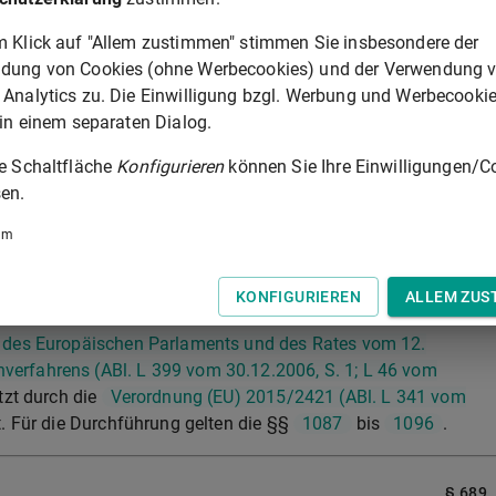
 Vertrag gemäß den §§
491
bis 508 des Bürgerlichen
m Klick auf "Allem zustimmen" stimmen Sie insbesondere der
des
Bürgerlichen Gesetzbuchs
anzugebende effektive
dung von Cookies (ohne Werbecookies) und der Verwendung 
 Basiszinssatz nach
§ 247
des
Bürgerlichen Gesetzbuchs
 Analytics zu. Die Einwilligung bzgl. Werbung und Werbecooki
 in einem separaten Dialog.
ner noch nicht erbrachten Gegenleistung abhängig ist;
 öffentliche Bekanntmachung erfolgen müsste.
ie Schaltfläche
Konfigurieren
können Sie Ihre Einwilligungen/C
en.
n, so findet das Mahnverfahren nur insoweit statt, als das
n der Fassung der Bekanntmachung vom 30. November 2015
um
3. Mai 2011 (BGBl. I S. 898), das zuletzt durch Artikel 5 des
rt worden ist, dies vorsehen oder die Zustellung in einem
KONFIGURIEREN
ALLEM ZUS
 des Europäischen Parlaments und des Rates vom 12.
erfahrens (ABl. L 399 vom 30.12.2006, S. 1; L 46 vom
etzt durch die
Verordnung (EU) 2015/2421 (ABl. L 341 vom
t. Für die Durchführung gelten die §§
1087
bis
1096
.
§ 689